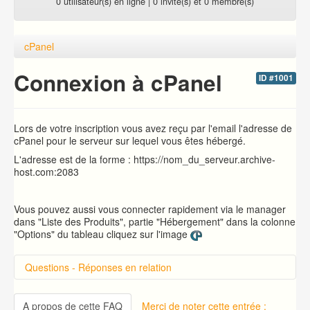
0 utilisateur(s) en ligne | 0 invité(s) et 0 membre(s)
cPanel
Connexion à cPanel
ID #1001
Lors de votre inscription vous avez reçu par l'email l'adresse de
cPanel pour le serveur sur lequel vous êtes hébergé.
L'adresse est de la forme : https://nom_du_serveur.archive-
host.com:2083
Vous pouvez aussi vous connecter rapidement via le manager
dans "Liste des Produits", partie "Hébergement" dans la colonne
"Options" du tableau cliquez sur l'image
Questions - Réponses en relation
Introduction sur cPanel
Changer le mot de passe d'accès à cPanel
A propos de cette FAQ
Merci de noter cette entrée :