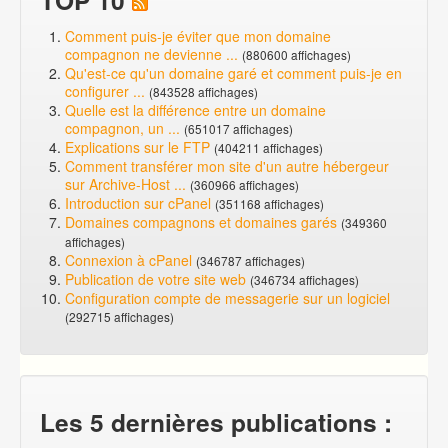
Comment puis-je éviter que mon domaine
compagnon ne devienne ...
(880600 affichages)
Qu'est-ce qu'un domaine garé et comment puis-je en
configurer ...
(843528 affichages)
Quelle est la différence entre un domaine
compagnon, un ...
(651017 affichages)
Explications sur le FTP
(404211 affichages)
Comment transférer mon site d'un autre hébergeur
sur Archive-Host ...
(360966 affichages)
Introduction sur cPanel
(351168 affichages)
Domaines compagnons et domaines garés
(349360
affichages)
Connexion à cPanel
(346787 affichages)
Publication de votre site web
(346734 affichages)
Configuration compte de messagerie sur un logiciel
(292715 affichages)
Les 5 dernières publications :