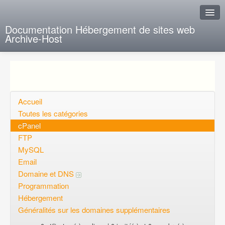
Documentation Hébergement de sites web
Archive-Host
J'ai de la chance
Ajout FAQ
Poser une question
Accueil
Toutes les catégories
Questions ouvertes
cPanel
FTP
Voulez-vous vous inscrire?
MySQL
Connexion
Email
Domaine et DNS
Programmation
Hébergement
Généralités sur les domaines supplémentaires