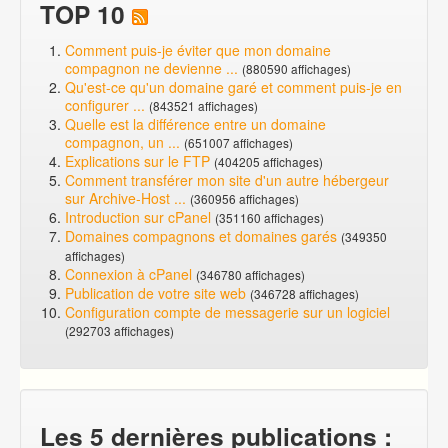
TOP 10
Comment puis-je éviter que mon domaine
compagnon ne devienne ...
(880590 affichages)
Qu'est-ce qu'un domaine garé et comment puis-je en
configurer ...
(843521 affichages)
Quelle est la différence entre un domaine
compagnon, un ...
(651007 affichages)
Explications sur le FTP
(404205 affichages)
Comment transférer mon site d'un autre hébergeur
sur Archive-Host ...
(360956 affichages)
Introduction sur cPanel
(351160 affichages)
Domaines compagnons et domaines garés
(349350
affichages)
Connexion à cPanel
(346780 affichages)
Publication de votre site web
(346728 affichages)
Configuration compte de messagerie sur un logiciel
(292703 affichages)
Les 5 dernières publications :