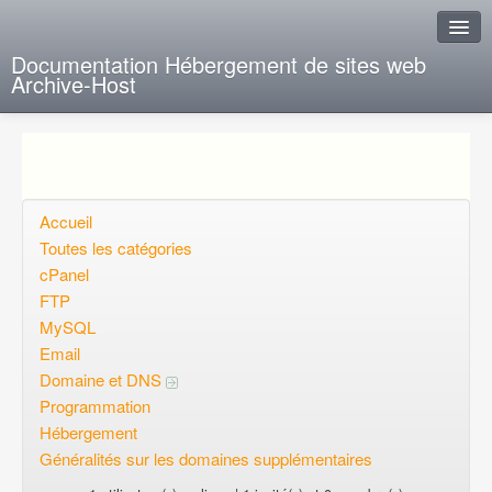
Documentation Hébergement de sites web
Archive-Host
J'ai de la chance
Ajout FAQ
Poser une question
Accueil
Toutes les catégories
Questions ouvertes
cPanel
FTP
Voulez-vous vous inscrire?
MySQL
Connexion
Email
Domaine et DNS
Programmation
Hébergement
Généralités sur les domaines supplémentaires