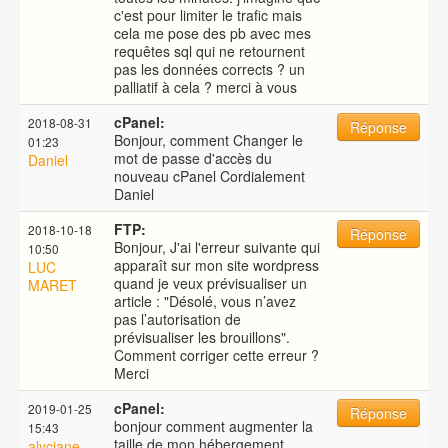
c'est pour limiter le trafic mais
cela me pose des pb avec mes
requêtes sql qui ne retournent
pas les données corrects ? un
palliatif à cela ? merci à vous
cPanel:
2018-08-31
Réponse
Bonjour, comment Changer le
01:23
mot de passe d'accès du
Daniel
nouveau cPanel Cordialement
Daniel
FTP:
2018-10-18
Réponse
Bonjour, J'ai l'erreur suivante qui
10:50
apparaît sur mon site wordpress
LUC
quand je veux prévisualiser un
MARET
article : "Désolé, vous n’avez
pas l’autorisation de
prévisualiser les brouillons".
Comment corriger cette erreur ?
Merci
cPanel:
2019-01-25
Réponse
bonjour comment augmenter la
15:43
taille de mon hébergement
alyciane