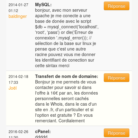
MySQL:
2014-01-27
Réponse
bonjour, avec mon serveur
01:12
apache je me conecte a une
baldinger
base de donée avec le script
$db = mysql_connect('localhost',
'root', 'pass') or die('Erreur de
connexion '.mysql_error()); //
sélection de la base sur linux je
pense que c'est une autre
racine pouvez vous me donner
les identifiant de conection sur
cette sintax merci
Transfert de nom de domaine:
2014-02-18
Réponse
Bonjour je me permets de vous
17:33
contacter pour savoir si dans
Joël
l'offre à 16€ par an, les données
personnelles seront cachés
dans le Whois, dans le cas d'un
site en .fr, d'un particulier et si
l'option est gratuite ? En vous
remerciant. Cordialement
cPanel:
2016-02-26
Réponse
ddddd
11:30