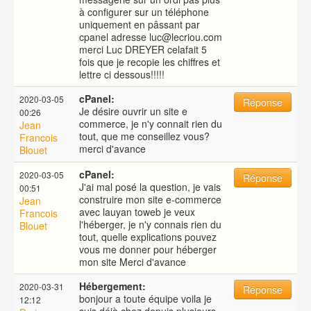
à configurer sur un téléphone
uniquement en pâssant par
cpanel adresse luc@lecriou.com
merci Luc DREYER celafait 5
fois que je recopie les chiffres et
lettre ci dessous!!!!!
cPanel:
2020-03-05
Réponse
Je désire ouvrir un site e
00:26
commerce, je n'y connait rien du
Jean
tout, que me conseillez vous?
Francois
merci d'avance
Blouet
cPanel:
2020-03-05
Réponse
J'ai mal posé la question, je vais
00:51
construire mon site e-commerce
Jean
avec lauyan toweb je veux
Francois
l'héberger, je n'y connais rien du
Blouet
tout, quelle explications pouvez
vous me donner pour héberger
mon site Merci d'avance
Hébergement:
2020-03-31
Réponse
bonjour a toute équipe voila je
12:12