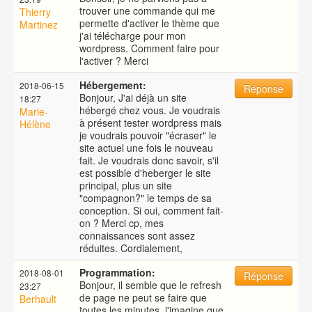
trouver une commande qui me
Thierry
permette d'activer le thème que
Martinez
j'ai télécharge pour mon
wordpress. Comment faire pour
l'activer ? Merci
Hébergement:
2018-06-15
Réponse
Bonjour, J'ai déjà un site
18:27
hébergé chez vous. Je voudrais
Marie-
à présent tester wordpress mais
Hélène
je voudrais pouvoir "écraser" le
site actuel une fois le nouveau
fait. Je voudrais donc savoir, s'il
est possible d'heberger le site
principal, plus un site
"compagnon?" le temps de sa
conception. Si oui, comment fait-
on ? Merci cp, mes
connaissances sont assez
réduites. Cordialement,
Programmation:
2018-08-01
Réponse
Bonjour, il semble que le refresh
23:27
de page ne peut se faire que
Berhault
toutes les minutes. j'imagine que