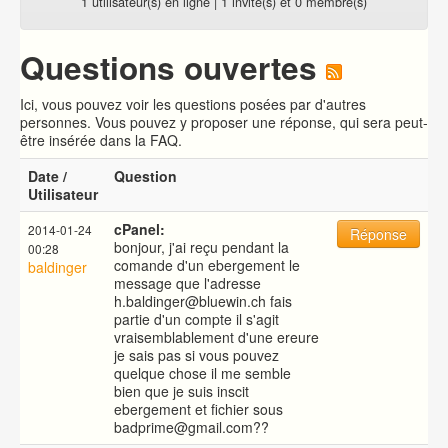
1 utilisateur(s) en ligne | 1 invité(s) et 0 membre(s)
Questions ouvertes
Ici, vous pouvez voir les questions posées par d'autres
personnes. Vous pouvez y proposer une réponse, qui sera peut-
être insérée dans la FAQ.
Date /
Question
Utilisateur
cPanel:
2014-01-24
Réponse
bonjour, j'ai reçu pendant la
00:28
comande d'un ebergement le
baldinger
message que l'adresse
h.baldinger@bluewin.ch fais
partie d'un compte il s'agit
vraisemblablement d'une ereure
je sais pas si vous pouvez
quelque chose il me semble
bien que je suis inscit
ebergement et fichier sous
badprime@gmail.com??