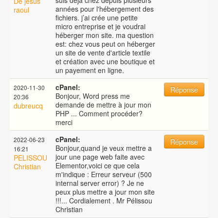
suis déjà chez depuis plusieurs
De jesus
années pour l'hébergement des
raoul
fichiers. j’ai crée une petite
micro entreprise et je voudrai
héberger mon site. ma question
est: chez vous peut on héberger
un site de vente d'article textile
et création avec une boutique et
un payement en ligne.
cPanel:
2020-11-30
Réponse
Bonjour, Word press me
20:36
demande de mettre à jour mon
dubreucq
PHP ... Comment procéder?
merci
cPanel:
2022-06-23
Réponse
Bonjour,quand je veux mettre a
16:21
jour une page web faite avec
PELISSOU
Elementor,voici ce que cela
Christian
m'indique : Erreur serveur (500
internal server error) ? Je ne
peux plus mettre a jour mon site
!!!... Cordialement . Mr Pélissou
Christian