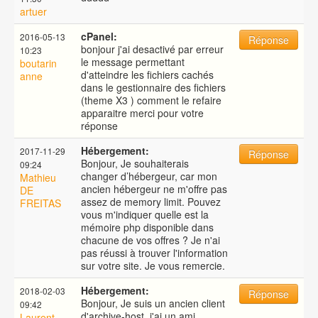
artuer
cPanel:
2016-05-13
Réponse
bonjour j'ai desactivé par erreur
10:23
le message permettant
boutarin
d'atteindre les fichiers cachés
anne
dans le gestionnaire des fichiers
(theme X3 ) comment le refaire
apparaitre merci pour votre
réponse
Hébergement:
2017-11-29
Réponse
Bonjour, Je souhaiterais
09:24
changer d’hébergeur, car mon
Mathieu
ancien hébergeur ne m'offre pas
DE
assez de memory limit. Pouvez
FREITAS
vous m'indiquer quelle est la
mémoire php disponible dans
chacune de vos offres ? Je n'ai
pas réussi à trouver l'information
sur votre site. Je vous remercie.
Hébergement:
2018-02-03
Réponse
Bonjour, Je suis un ancien client
09:42
d'archive-host, j'ai un ami
Laurent