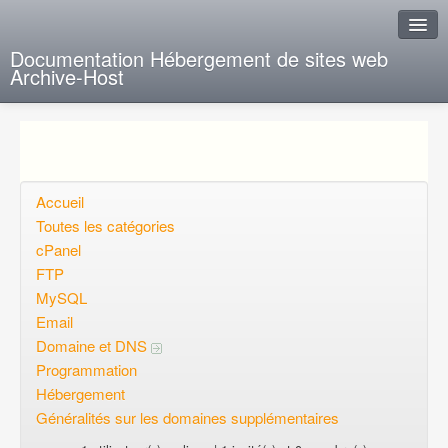
Documentation Hébergement de sites web
Archive-Host
J'ai de la chance
Ajout FAQ
Poser une question
Accueil
Toutes les catégories
Questions ouvertes
cPanel
FTP
Voulez-vous vous inscrire?
MySQL
Connexion
Email
Domaine et DNS
Programmation
Hébergement
Généralités sur les domaines supplémentaires