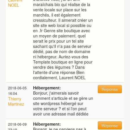
maraîchais bio qui réalise de la
NOEL
vente locale sur place sur les
marchés, il est également
cressiculteur. Il aimerait créer un
site site web local si possible ou
en .fr Genre site boutique avec
un moyen de paiement. quel
serait le prix pour un tel site
sachant qu'il n'a pas de serveur
dédié, pas de nom de domaine
ni hébergeur. Auriez-vous des
Template boutique en ligne pour
vendre des légumes ? Dans
l'attente d'une réponse Bien
cordialement, Laurent NOEL
Hébergement:
2018-06-05
Réponse
Bonjour, j'aimerais savoir
16:04
comment s'articule et se gère un
Thierry
site wordpress hébergé sur
Martinez
votre serveur ? et si l'on peut
avoir une adresse mail dédiée
Hébergement:
2018-06-09
Réponse
Bonsoir, je ne parviens pas à
23:19