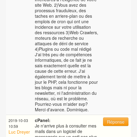
site Web. 2)Vous avez des
processus frauduleux, des
taches en arriere-plan ou des
emplois de cron qui ont une
incidence sur votre utilisation
des ressources 3)Web Crawlers,
moteurs de recherche ou
attaques de déni de service
4)Plugins ou code mal rédigé
J'ai très peu de compétences
informatiques, de ce fait je ne
sais exactement quelle est la
cause de cette erreur. J'ai
également tenté de mettre à
jour le PHP, cela fonctionne pour
les blogs mais ni pour la
newsletter, ni l'administration du
réseau, où est le problème.
Pourriez-vous m'aider svp?
Merci d'avance. Dominique.
cPanel:
2019-10-03
Réponse
Je n'arrive plus à consulter mes
10:59
mails dans un logiciel de
Luc Dreyer
messagerie sur un ordi pas plus