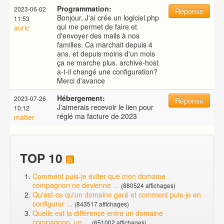
Programmation:
2023-06-02
Réponse
Bonjour, J'ai crée un logiciel.php
11:53
qui me permet de faire et
auric
d'envoyer des mails à nos
familles. Ca marchait depuis 4
ans, et depuis moins d'un mois
ça ne marche plus. archive-host
a-t-il changé une configuration?
Merci d'avance
Hébergement:
2023-07-26
Réponse
J'aimerais recevoir le lien pour
10:12
réglé ma facture de 2023
matter
TOP 10
Comment puis-je éviter que mon domaine
compagnon ne devienne ...
(880524 affichages)
Qu'est-ce qu'un domaine garé et comment puis-je en
configurer ...
(843517 affichages)
Quelle est la différence entre un domaine
compagnon, un ...
(651002 affichages)