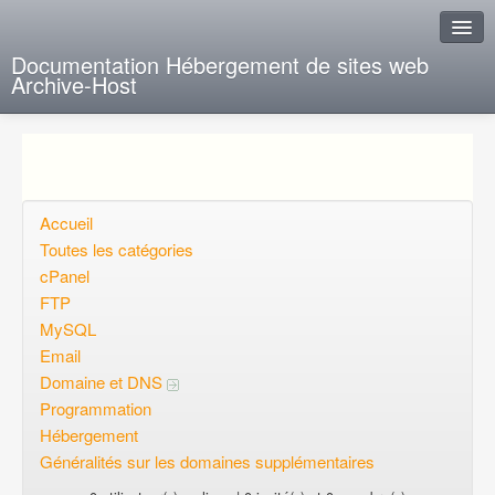
Documentation Hébergement de sites web
Archive-Host
J'ai de la chance
Ajout FAQ
Poser une question
Accueil
Toutes les catégories
Questions ouvertes
cPanel
FTP
Voulez-vous vous inscrire?
MySQL
Connexion
Email
Domaine et DNS
Programmation
Hébergement
Généralités sur les domaines supplémentaires