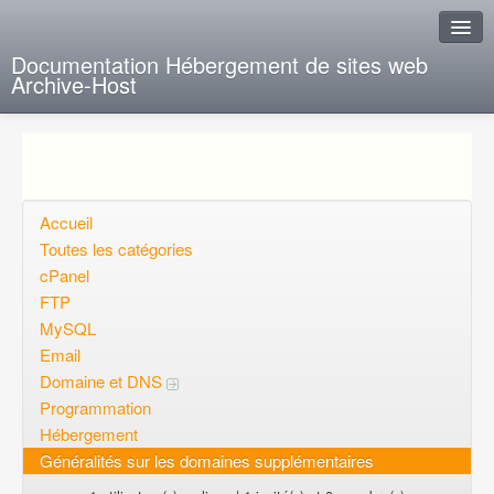
Documentation Hébergement de sites web
Archive-Host
J'ai de la chance
Ajout FAQ
Poser une question
Accueil
Toutes les catégories
Questions ouvertes
cPanel
FTP
Voulez-vous vous inscrire?
MySQL
Connexion
Email
Domaine et DNS
Programmation
Hébergement
Généralités sur les domaines supplémentaires