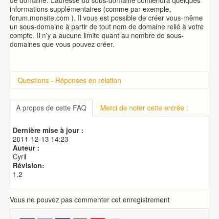
de domaine. L’adresse du sous-domaine contiendra quelques
informations supplémentaires (comme par exemple,
forum.monsite.com ). Il vous est possible de créer vous-même
un sous-domaine à partir de tout nom de domaine relié à votre
compte. Il n’y a aucune limite quant au nombre de sous-
domaines que vous pouvez créer.
Questions - Réponses en relation
Introduction sur cPanel
Connexion à cPanel
A propos de cette FAQ
Merci de noter cette entrée :
Changer le mot de passe d'accès à cPanel
Publication de votre site web
Dernière mise à jour :
Créer une base de données MySQL
2011-12-13 14:23
Auteur :
Cyril
Révision:
1.2
Vous ne pouvez pas commenter cet enregistrement