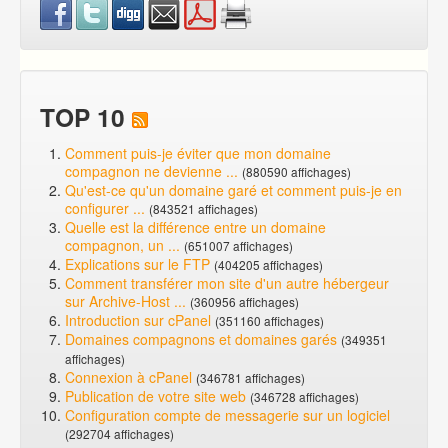
TOP 10
Comment puis-je éviter que mon domaine
compagnon ne devienne ...
(880590 affichages)
Qu'est-ce qu'un domaine garé et comment puis-je en
configurer ...
(843521 affichages)
Quelle est la différence entre un domaine
compagnon, un ...
(651007 affichages)
Explications sur le FTP
(404205 affichages)
Comment transférer mon site d'un autre hébergeur
sur Archive-Host ...
(360956 affichages)
Introduction sur cPanel
(351160 affichages)
Domaines compagnons et domaines garés
(349351
affichages)
Connexion à cPanel
(346781 affichages)
Publication de votre site web
(346728 affichages)
Configuration compte de messagerie sur un logiciel
(292704 affichages)