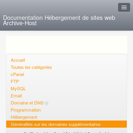
Documentation Hébergement de sites web
Archive-Host
J'ai de la chance
Ajout FAQ
Poser une question
Accueil
Toutes les catégories
Questions ouvertes
cPanel
FTP
Voulez-vous vous inscrire?
MySQL
Connexion
Email
Domaine et DNS
Programmation
Hébergement
Généralités sur les domaines supplémentaires