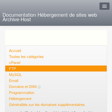
Documentation Hébergement de sites web
Archive-Host
J'ai de la chance
Ajout FAQ
Poser une question
Accueil
Toutes les catégories
Questions ouvertes
cPanel
FTP
Voulez-vous vous inscrire?
MySQL
Connexion
Email
Domaine et DNS
Programmation
Hébergement
Généralités sur les domaines supplémentaires