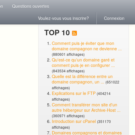
on
Questions ouvertes
Voulez-vous vous inscrire?
Connexion
TOP 10
Comment puis-je éviter que mon
domaine compagnon ne devienne ...
(880601 affichages)
Qu'est-ce qu'un domaine garé et
comment puis-je en configurer ...
(843534 affichages)
Quelle est la différence entre un
domaine compagnon, un ...
(651022
affichages)
Explications sur le FTP
(404214
affichages)
Comment transférer mon site d'un
autre hébergeur sur Archive-Host ...
(360971 affichages)
Introduction sur cPanel
(351170
affichages)
Domaines compagnons et domaines