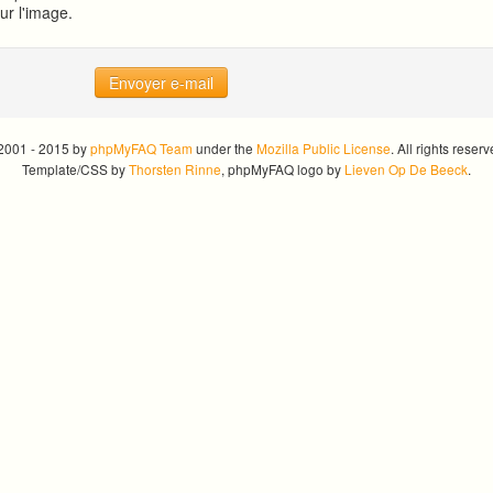
sur l'image.
Envoyer e-mail
2001 - 2015 by
phpMyFAQ Team
under the
Mozilla Public License
. All rights reserv
Template/CSS by
Thorsten Rinne
, phpMyFAQ logo by
Lieven Op De Beeck
.