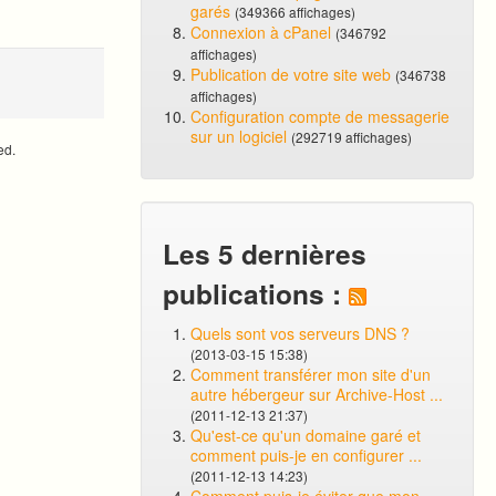
garés
(349366 affichages)
Connexion à cPanel
(346792
affichages)
Publication de votre site web
(346738
affichages)
Configuration compte de messagerie
sur un logiciel
(292719 affichages)
ed.
Les 5 dernières
publications :
Quels sont vos serveurs DNS ?
(2013-03-15 15:38)
Comment transférer mon site d'un
autre hébergeur sur Archive-Host ...
(2011-12-13 21:37)
Qu'est-ce qu'un domaine garé et
comment puis-je en configurer ...
(2011-12-13 14:23)