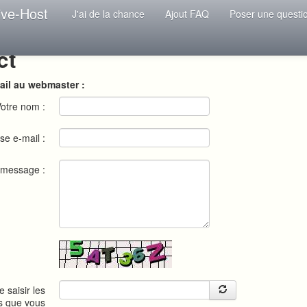
ive-Host
J'ai de la chance
Ajout FAQ
Poser une questi
ct
ail au webmaster :
otre nom :
se e-mail :
 message :
e saisir les
s que vous