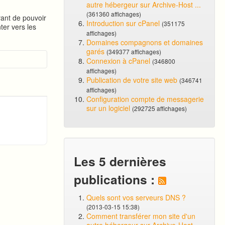
autre hébergeur sur Archive-Host ...
(361360 affichages)
vant de pouvoir
Introduction sur cPanel
(351175
ter vers les
affichages)
Domaines compagnons et domaines
garés
(349377 affichages)
Connexion à cPanel
(346800
affichages)
Publication de votre site web
(346741
affichages)
Configuration compte de messagerie
sur un logiciel
(292725 affichages)
Les 5 dernières
publications :
Quels sont vos serveurs DNS ?
(2013-03-15 15:38)
Comment transférer mon site d'un