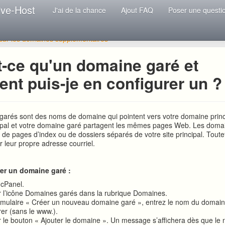
ive-Host
J'ai de la chance
Ajout FAQ
Poser une questi
 sur les domaines supplémentaires
t-ce qu'un domaine garé et
nt puis-je en configurer un ?
arés sont des noms de domaine qui pointent vers votre domaine princi
ipal et votre domaine garé partagent les mêmes pages Web. Les doma
de pages d’index ou de dossiers séparés de votre site principal. Toutefo
r leur propre adresse courriel.
er un domaine garé :
 cPanel.
r l’icône Domaines garés dans la rubrique Domaines.
rmulaire « Créer un nouveau domaine garé », entrez le nom du domai
rer (sans le www.).
r le bouton « Ajouter le domaine ». Un message s’affichera dès que le