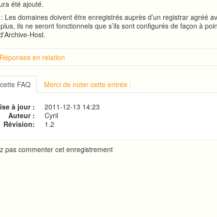
ra été ajouté.
: Les domaines doivent être enregistrés auprès d’un registrar agréé a
plus, ils ne seront fonctionnels que s’ils sont configurés de façon à poin
d'Archive-Host.
 Réponses en relation
tion sur cPanel
on à cPanel
 cette FAQ
Merci de noter cette entrée :
 le mot de passe d'accès à cPanel
ion de votre site web
se à jour :
2011-12-13 14:23
ne base de données MySQL
Auteur :
Cyril
Révision:
1.2
z pas commenter cet enregistrement