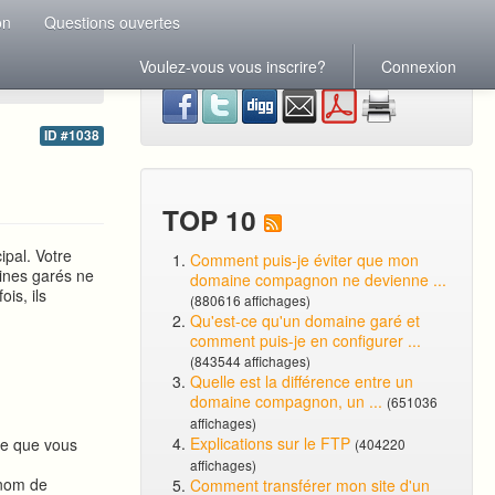
on
Questions ouvertes
Voulez-vous vous inscrire?
Connexion
ID #1038
TOP 10
pal. Votre
Comment puis-je éviter que mon
ines garés ne
domaine compagnon ne devienne ...
is, ils
(880616 affichages)
Qu'est-ce qu'un domaine garé et
comment puis-je en configurer ...
(843544 affichages)
Quelle est la différence entre un
domaine compagnon, un ...
(651036
affichages)
Explications sur le FTP
ne que vous
(404220
affichages)
 nom de
Comment transférer mon site d'un