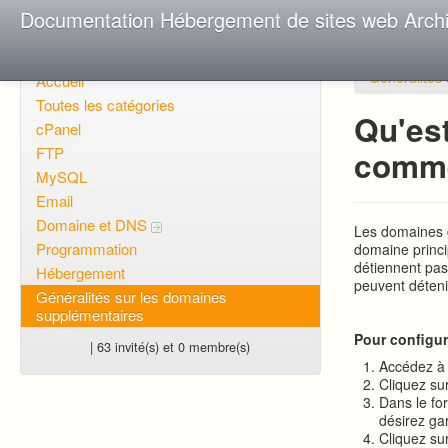
Documentation Hébergement de sites web Arch
Généralités
Accueil
Toutes les catégories
Qu'es
cPanel
FTP
comme
MySQL
Email
Domaine et DNS
Les domaines g
Programmation
domaine princ
détiennent pas 
Hébergement
peuvent déteni
Généralités sur les domaines
supplémentaires
Pour configur
| 63 invité(s) et 0 membre(s)
Accédez à
Cliquez su
Dans le fo
désirez ga
Cliquez su