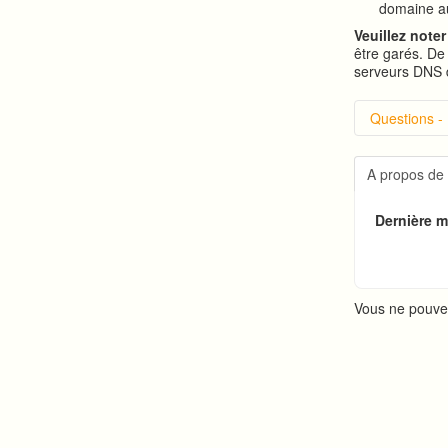
domaine au
Veuillez noter
être garés. De 
serveurs DNS 
Questions -
Introduc
Connexi
A propos de
Changer
Publicat
Dernière mi
Créer u
Vous ne pouve