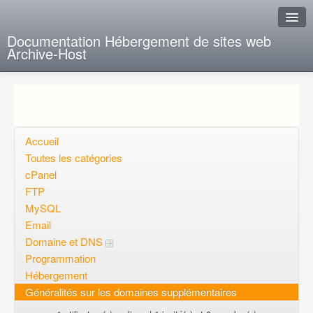
Documentation Hébergement de sites web
Archive-Host
J'ai de la chance
Ajout FAQ
Poser une question
Accueil
Toutes les catégories
Questions ouvertes
cPanel
FTP
Voulez-vous vous inscrire?
MySQL
Connexion
Email
Domaine et DNS
Programmation
Hébergement
Généralités sur les domaines supplémentaires