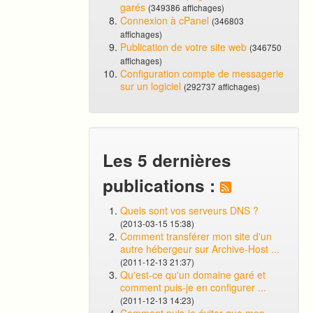
garés
(349386 affichages)
Connexion à cPanel
(346803
affichages)
Publication de votre site web
(346750
affichages)
Configuration compte de messagerie
sur un logiciel
(292737 affichages)
Les 5 dernières
publications :
Quels sont vos serveurs DNS ?
(2013-03-15 15:38)
Comment transférer mon site d'un
autre hébergeur sur Archive-Host ...
(2011-12-13 21:37)
Qu'est-ce qu'un domaine garé et
comment puis-je en configurer ...
(2011-12-13 14:23)