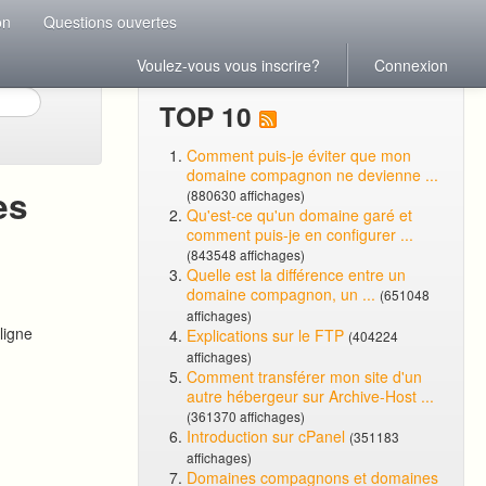
on
Questions ouvertes
Voulez-vous vous inscrire?
Connexion
TOP 10
Comment puis-je éviter que mon
domaine compagnon ne devienne ...
es
(880630 affichages)
Qu'est-ce qu'un domaine garé et
comment puis-je en configurer ...
(843548 affichages)
Quelle est la différence entre un
domaine compagnon, un ...
(651048
affichages)
ligne
Explications sur le FTP
(404224
affichages)
Comment transférer mon site d'un
autre hébergeur sur Archive-Host ...
(361370 affichages)
Introduction sur cPanel
(351183
affichages)
Domaines compagnons et domaines