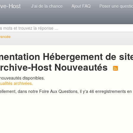
ive-Host
J'ai de la chance
Ajout FAQ
Poser une questi
vancée
entation Hébergement de sit
rchive-Host Nouveautés
e nouveautés disponibles.
ualités archivées.
ellement, dans notre Foire Aux Questions, il y'a 46 enregistrements en 