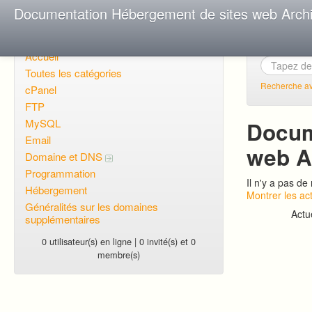
Documentation Hébergement de sites web Arch
Accueil
Toutes les catégories
Recherche a
cPanel
FTP
MySQL
Docum
Email
web A
Domaine et DNS
Programmation
Il n'y a pas d
Hébergement
Montrer les act
Généralités sur les domaines
Actu
supplémentaires
0 utilisateur(s) en ligne | 0 invité(s) et 0
membre(s)