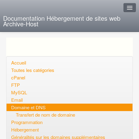
Documentation Hébergement de sites web
Archive-Host
J'ai de la chance
Ajout FAQ
Poser une question
Accueil
Toutes les catégories
Questions ouvertes
cPanel
FTP
Voulez-vous vous inscrire?
MySQL
Connexion
Email
Domaine et DNS
Transfert de nom de domaine
Programmation
Hébergement
Généralités sur les domaines supplémentaires