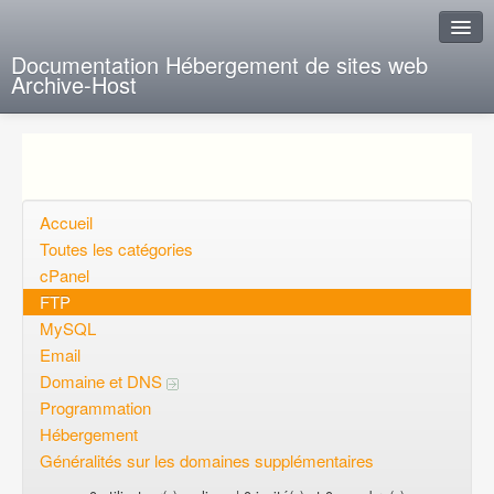
Documentation Hébergement de sites web
Archive-Host
J'ai de la chance
Ajout FAQ
Poser une question
Accueil
Toutes les catégories
Questions ouvertes
cPanel
FTP
Voulez-vous vous inscrire?
MySQL
Connexion
Email
Domaine et DNS
Programmation
Hébergement
Généralités sur les domaines supplémentaires