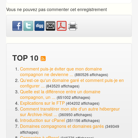
Vous ne pouvez pas commenter cet enregistrement
TOP 10
Comment puis-je éviter que mon domaine
compagnon ne devienne ...
(880526 affichages)
Qu'est-ce qu'un domaine garé et comment puis-je en
configurer ...
(843520 affichages)
Quelle est la différence entre un domaine
compagnon, un ...
(651002 affichages)
Explications sur le FTP
(404202 affichages)
Comment transférer mon site d'un autre hébergeur
sur Archive-Host ...
(360950 affichages)
Introduction sur cPanel
(351156 affichages)
Domaines compagnons et domaines garés
(349349
affichages)
Connexion à cPanel
(346776 affichages)