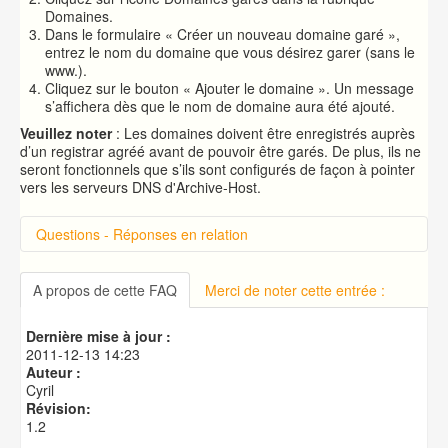
Domaines.
Dans le formulaire « Créer un nouveau domaine garé »,
entrez le nom du domaine que vous désirez garer (sans le
www.).
Cliquez sur le bouton « Ajouter le domaine ». Un message
s’affichera dès que le nom de domaine aura été ajouté.
Veuillez noter
: Les domaines doivent être enregistrés auprès
d’un registrar agréé avant de pouvoir être garés. De plus, ils ne
seront fonctionnels que s’ils sont configurés de façon à pointer
vers les serveurs DNS d'Archive-Host.
Questions - Réponses en relation
Introduction sur cPanel
Connexion à cPanel
A propos de cette FAQ
Merci de noter cette entrée :
Changer le mot de passe d'accès à cPanel
Publication de votre site web
Dernière mise à jour :
Créer une base de données MySQL
2011-12-13 14:23
Auteur :
Cyril
Révision:
1.2