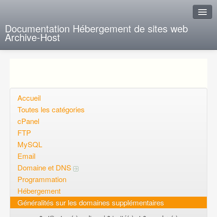
Documentation Hébergement de sites web
Archive-Host
J'ai de la chance
Ajout FAQ
Poser une question
Accueil
Toutes les catégories
Questions ouvertes
cPanel
FTP
Voulez-vous vous inscrire?
MySQL
Connexion
Email
Domaine et DNS
Programmation
Hébergement
Généralités sur les domaines supplémentaires