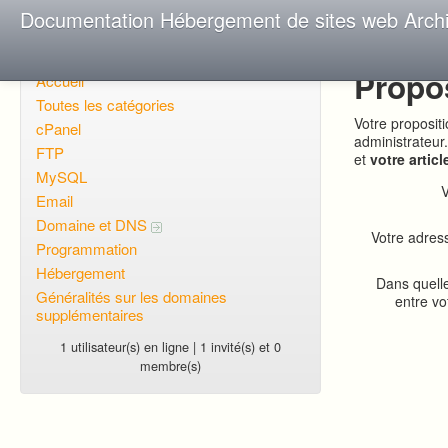
Documentation Hébergement de sites web Arch
Propo
Accueil
Toutes les catégories
Votre proposit
cPanel
administrateur
FTP
et
votre articl
MySQL
V
Email
Domaine et DNS
Votre adress
Programmation
Hébergement
Dans quell
Généralités sur les domaines
entre vo
supplémentaires
1 utilisateur(s) en ligne | 1 invité(s) et 0
membre(s)