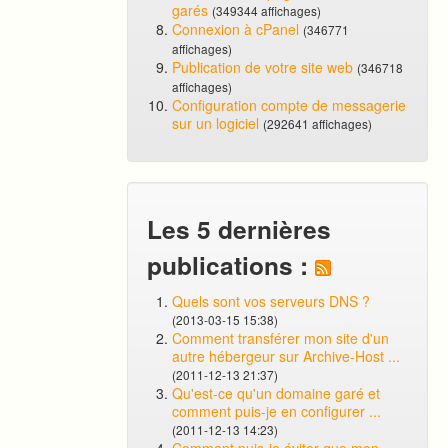
garés
(349344 affichages)
Connexion à cPanel
(346771
affichages)
Publication de votre site web
(346718
affichages)
Configuration compte de messagerie
sur un logiciel
(292641 affichages)
Les 5 dernières
publications :
Quels sont vos serveurs DNS ?
(2013-03-15 15:38)
Comment transférer mon site d'un
autre hébergeur sur Archive-Host ...
(2011-12-13 21:37)
Qu'est-ce qu'un domaine garé et
comment puis-je en configurer ...
(2011-12-13 14:23)