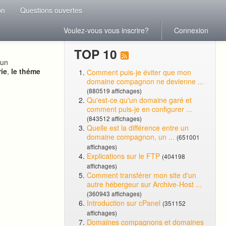
on
Questions ouvertes
Voulez-vous vous inscrire?
Connexion
TOP 10
 un
rie
,
le théme
Comment puis-je éviter que mon
domaine compagnon ne devienne ...
(880519 affichages)
Qu'est-ce qu'un domaine garé et
comment puis-je en configurer ...
(843512 affichages)
Quelle est la différence entre un
domaine compagnon, un ...
(651001
affichages)
Explications sur le FTP
(404198
affichages)
Comment transférer mon site d'un
autre hébergeur sur Archive-Host ...
(360943 affichages)
Introduction sur cPanel
(351152
affichages)
Domaines compagnons et domaines