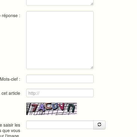
e réponse :
Mots-clef :
 cet article
e saisir les
s que vous
sur l'image.