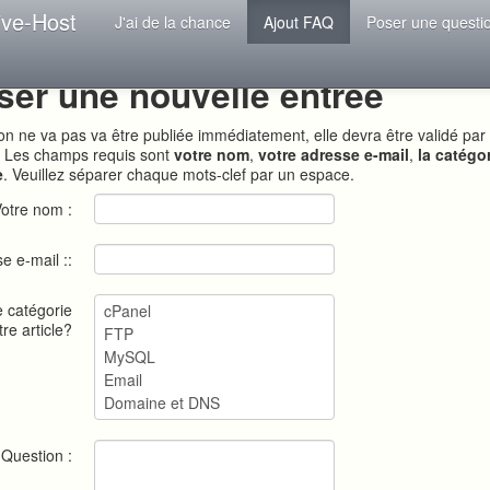
ive-Host
J'ai de la chance
Ajout FAQ
Poser une questi
ser une nouvelle entrée
ion ne va pas va être publiée immédiatement, elle devra être validé par
. Les champs requis sont
votre nom
,
votre adresse e-mail
,
la catégo
e
. Veuillez séparer chaque mots-clef par un espace.
otre nom :
e e-mail ::
e catégorie
tre article?
Question :