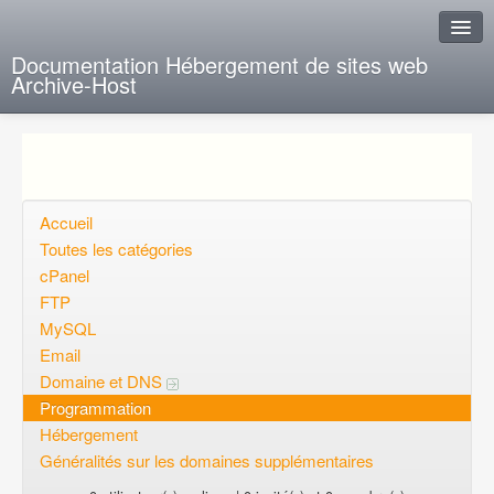
Documentation Hébergement de sites web
Archive-Host
J'ai de la chance
Ajout FAQ
Poser une question
Accueil
Toutes les catégories
Questions ouvertes
cPanel
FTP
Voulez-vous vous inscrire?
MySQL
Connexion
Email
Domaine et DNS
Programmation
Hébergement
Généralités sur les domaines supplémentaires