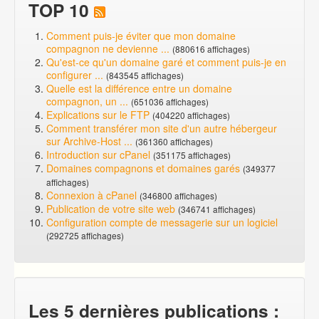
TOP 10
Comment puis-je éviter que mon domaine
compagnon ne devienne ...
(880616 affichages)
Qu'est-ce qu'un domaine garé et comment puis-je en
configurer ...
(843545 affichages)
Quelle est la différence entre un domaine
compagnon, un ...
(651036 affichages)
Explications sur le FTP
(404220 affichages)
Comment transférer mon site d'un autre hébergeur
sur Archive-Host ...
(361360 affichages)
Introduction sur cPanel
(351175 affichages)
Domaines compagnons et domaines garés
(349377
affichages)
Connexion à cPanel
(346800 affichages)
Publication de votre site web
(346741 affichages)
Configuration compte de messagerie sur un logiciel
(292725 affichages)
Les 5 dernières publications :