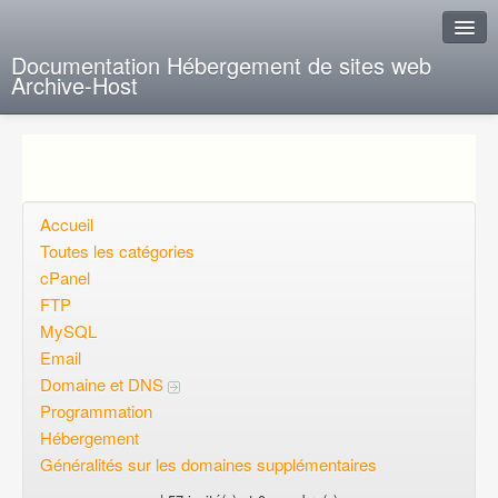
Documentation Hébergement de sites web
Archive-Host
J'ai de la chance
Ajout FAQ
Poser une question
Accueil
Toutes les catégories
Questions ouvertes
cPanel
FTP
Voulez-vous vous inscrire?
MySQL
Connexion
Email
Domaine et DNS
Programmation
Hébergement
Généralités sur les domaines supplémentaires