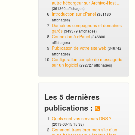
autre hébergeur sur Archive-Host ...
(361360 affichages)
Introduction sur cPanel
(351180
affichages)
Domaines compagnons et domaines
garés
(349379 affichages)
Connexion à cPanel
(346800
affichages)
Publication de votre site web
(346742
affichages)
Configuration compte de messagerie
sur un logiciel
(292727 affichages)
Les 5 dernières
publications :
Quels sont vos serveurs DNS ?
(2013-03-15 15:38)
Comment transférer mon site d'un