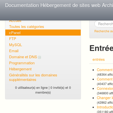
Documentation Hébergement de sites web Arch
Accueil
Toutes les catégories
Recherche a
cPanel
FTP
MySQL
Entrée
Email
Domaine et DNS
entrées
Programmation
Hébergement
Comment f
Généralités sur les domaines
(48364 affi
Comment p
supplémentaires
(40437 affi
0 utilisateur(s) en ligne | 0 invité(s) et 0
Connexion
membre(s)
(346800 aff
Changer l
(42862 affi
Introducti
(351180 aff