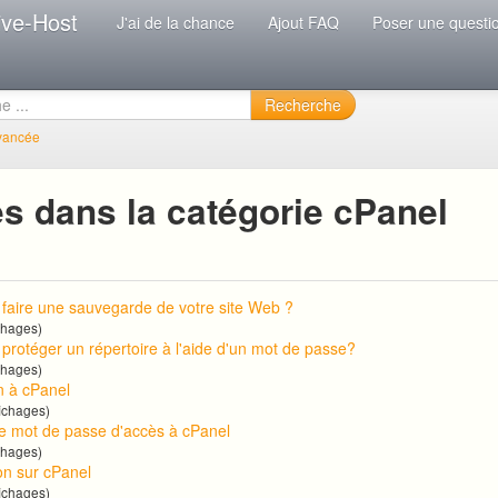
ive-Host
J'ai de la chance
Ajout FAQ
Poser une questi
Recherche
vancée
s dans la catégorie cPanel
aire une sauvegarde de votre site Web ?
chages)
rotéger un répertoire à l'aide d'un mot de passe?
chages)
 à cPanel
ichages)
e mot de passe d'accès à cPanel
chages)
on sur cPanel
ichages)