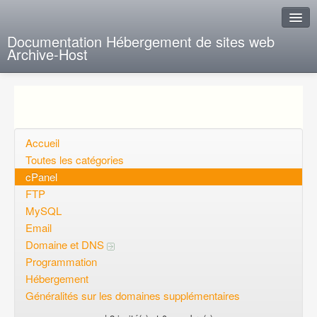
Documentation Hébergement de sites web
Archive-Host
J'ai de la chance
Ajout FAQ
Poser une question
Accueil
Toutes les catégories
Questions ouvertes
cPanel
FTP
Voulez-vous vous inscrire?
MySQL
Connexion
Email
Domaine et DNS
Programmation
Hébergement
Généralités sur les domaines supplémentaires