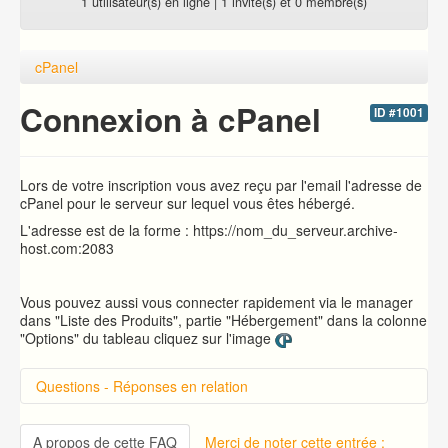
1 utilisateur(s) en ligne | 1 invité(s) et 0 membre(s)
cPanel
Connexion à cPanel
ID #1001
Lors de votre inscription vous avez reçu par l'email l'adresse de
cPanel pour le serveur sur lequel vous êtes hébergé.
L'adresse est de la forme : https://nom_du_serveur.archive-
host.com:2083
Vous pouvez aussi vous connecter rapidement via le manager
dans "Liste des Produits", partie "Hébergement" dans la colonne
"Options" du tableau cliquez sur l'image
Questions - Réponses en relation
Introduction sur cPanel
Changer le mot de passe d'accès à cPanel
A propos de cette FAQ
Merci de noter cette entrée :