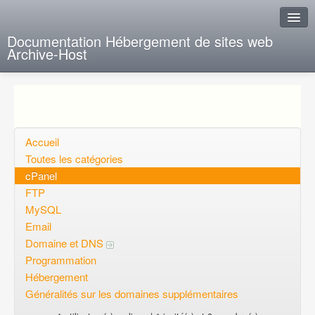
Documentation Hébergement de sites web
Archive-Host
J'ai de la chance
Ajout FAQ
Poser une question
Accueil
Toutes les catégories
Questions ouvertes
cPanel
FTP
Voulez-vous vous inscrire?
MySQL
Connexion
Email
Domaine et DNS
Programmation
Hébergement
Généralités sur les domaines supplémentaires