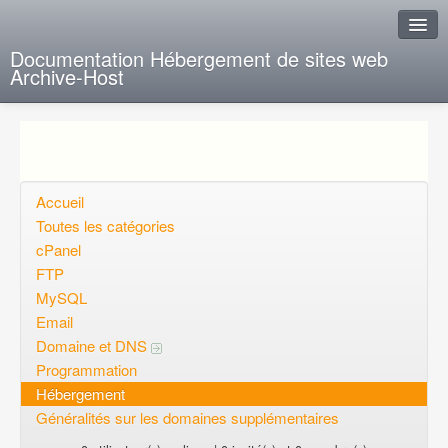
Documentation Hébergement de sites web
Archive-Host
J'ai de la chance
Ajout FAQ
Poser une question
Accueil
Toutes les catégories
Questions ouvertes
cPanel
FTP
Voulez-vous vous inscrire?
MySQL
Connexion
Email
Domaine et DNS
Programmation
Hébergement
Généralités sur les domaines supplémentaires