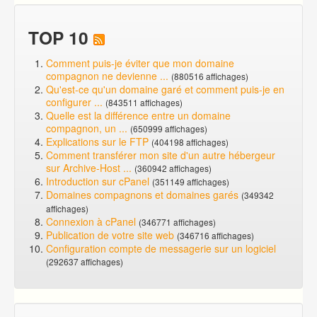
TOP 10
Comment puis-je éviter que mon domaine
compagnon ne devienne ...
(880516 affichages)
Qu'est-ce qu'un domaine garé et comment puis-je en
configurer ...
(843511 affichages)
Quelle est la différence entre un domaine
compagnon, un ...
(650999 affichages)
Explications sur le FTP
(404198 affichages)
Comment transférer mon site d'un autre hébergeur
sur Archive-Host ...
(360942 affichages)
Introduction sur cPanel
(351149 affichages)
Domaines compagnons et domaines garés
(349342
affichages)
Connexion à cPanel
(346771 affichages)
Publication de votre site web
(346716 affichages)
Configuration compte de messagerie sur un logiciel
(292637 affichages)