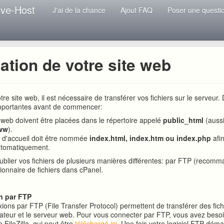
ive-Host
J'ai de la chance
Ajout FAQ
Poser une questi
ation de votre site web
tre site web, il est nécessaire de transférer vos fichiers sur le serveur.
importantes avant de commencer:
web doivent être placées dans le répertoire appelé
public_html
(auss
ww
).
 d'accueil doit être nommée
index.html, index.htm ou index.php
afi
utomatiquement.
blier vos fichiers de plusieurs manières différentes: par FTP (recom
stionnaire de fichiers dans cPanel.
n par FTP
ions par FTP (File Transfer Protocol) permettent de transférer des fich
nateur et le serveur web. Pour vous connecter par FTP, vous avez besoin
 FileZilla, qui peut être
téléchargé ici
. Une fois votre logiciel FTP déma