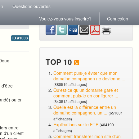
on
Questions ouvertes
Voulez-vous vous inscrire?
Connexion
ID #1003
TOP 10
 Deux
Comment puis-je éviter que mon
i
domaine compagnon ne devienne ...
(880519 affichages)
n d'être
Qu'est-ce qu'un domaine garé et
comment puis-je en configurer ...
mandé) ou en
(843512 affichages)
Quelle est la différence entre un
domaine compagnon, un ...
(651001
affichages)
Explications sur le FTP
(404199
iers entre
affichages)
 d'un client
Comment transférer mon site d'un
rré, vous