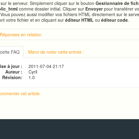
s sur le serveur. Simplement cliquer sur le bouton
Gestionnaire de fich
lic_html
comme dossier initial. Cliquer sur
Envoyer
pour transférer vo
. Vous pouvez aussi modifier vos fichiers HTML directement sur le serv
nt votre fichier et en cliquant sur
éditeur HTML
ou
éditeur code
.
 Réponses en relation
tion sur cPanel
on à cPanel
 cette FAQ
Merci de noter cette entrée :
 le mot de passe d'accès à cPanel
ne base de données MySQL
se à jour :
2011-07-04 21:17
on de pages HTML en PHP
Auteur :
Cyril
Révision:
1.0
ommenter cet article