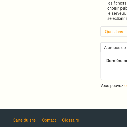
les fichier
choisir
pub
le serveur
sélectionna
Questions -
Introduc
Connexi
A propos de
Changer
Créer u
Dernière mi
Exécuti
Vous pouvez
c
Carte du site
Contact
Glossaire