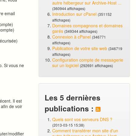
autre hébergeur sur Archive-Host ...
(360944 affichages)
re email
Introduction sur cPanel
(351152
affichages)
compte)
Domaines compagnons et domaines
 compte)
garés
(349344 affichages)
Connexion à cPanel
(346771
écurisée)
affichages)
Publication de votre site web
(346719
affichages)
Configuration compte de messagerie
b. Si vous ne
sur un logiciel
(292691 affichages)
Les 5 dernières
cent. Il est
publications :
afin de voir
Quels sont vos serveurs DNS ?
(2013-03-15 15:38)
Comment transférer mon site d'un
uter/modifier