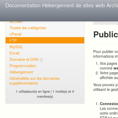
Documentation Hébergement de sites web Arch
FTP
Accueil
Toutes les catégories
Public
cPanel
FTP
MySQL
Pour publier vo
Email
informations 
Domaine et DNS
Vos pages 
Programmation
nommé
w
Hébergement
Votre page
affichée a
Généralités sur les domaines
supplémentaires
Vous pouvez pu
utilisant le ge
1 utilisateur(s) en ligne | 1 invité(s) et 0
membre(s)
Connexio
Les connex
votre ordi
FTP tel que