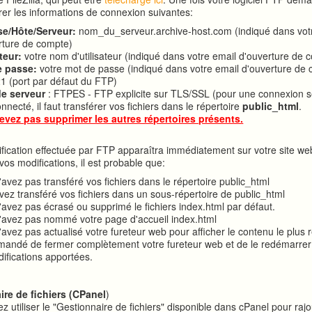
rer les informations de connexion suivantes:
se/Hôte/Serveur:
nom_du_serveur.archive-host.com (indiqué dans vot
rture de compte)
ateur:
votre nom d'utilisateur (indiqué dans votre email d'ouverture de 
e passe:
votre mot de passe (indiqué dans votre email d'ouverture de
1 (port par défaut du FTP)
e serveur
: FTPES - FTP explicite sur TLS/SSL (pour une connexion s
nnecté, il faut transférer vos fichiers dans le répertoire
public_html
.
evez pas supprimer les autres répertoires présents.
fication effectuée par FTP apparaîtra immédiatement sur votre site we
vos modifications, il est probable que:
'avez pas transféré vos fichiers dans le répertoire public_html
vez transféré vos fichiers dans un sous-répertoire de public_html
'avez pas écrasé ou supprimé le fichiers index.html par défaut.
'avez pas nommé votre page d'accueil index.html
avez pas actualisé votre fureteur web pour afficher le contenu le plus ré
andé de fermer complètement votre fureteur web et de le redémarrer 
difications apportées.
ire de fichiers (CPanel
)
 utiliser le "Gestionnaire de fichiers" disponible dans cPanel
pour rajo