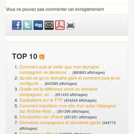
Vous ne pouvez pas commenter cet enregistrement
TOP 10
Comment puis-je éviter que mon domaine
compagnon ne devienne ...
(880893 affichages)
Qu'est-ce qu'un domaine garé et comment puis-je en
configurer ...
(843585 affichages)
Quelle est la différence entre un domaine
compagnon, un ...
(651433 affichages)
Explications sur le FTP
(404244 affichages)
Comment transférer mon site d'un autre hébergeur
sur Archive-Host ...
(361396 affichages)
Introduction sur cPanel
(351201 affichages)
Domaines compagnons et domaines garés
(349774
affichages)
Connexion à cPanel
(346826 affichages)