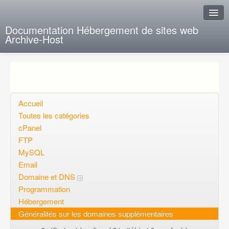
Documentation Hébergement de sites web
Archive-Host
J'ai de la chance
Ajout FAQ
Poser une question
Accueil
Toutes les catégories
Questions ouvertes
cPanel
FTP
Voulez-vous vous inscrire?
MySQL
Connexion
Email
Domaine et DNS
Programmation
Hébergement
Généralités sur les domaines supplémentaires