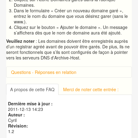
Domaines.
Dans le formulaire « Créer un nouveau domaine garé »,
entrez le nom du domaine que vous désirez garer (sans le
www.).
Cliquez sur le bouton « Ajouter le domaine ». Un message
s’affichera dès que le nom de domaine aura été ajouté.
Veuillez noter
: Les domaines doivent être enregistrés auprès
d’un registrar agréé avant de pouvoir être garés. De plus, ils ne
seront fonctionnels que s’ils sont configurés de façon à pointer
vers les serveurs DNS d'Archive-Host.
Questions - Réponses en relation
Introduction sur cPanel
Connexion à cPanel
A propos de cette FAQ
Merci de noter cette entrée :
Changer le mot de passe d'accès à cPanel
Publication de votre site web
Dernière mise à jour :
Créer une base de données MySQL
2011-12-13 14:23
Auteur :
Cyril
Révision:
1.2