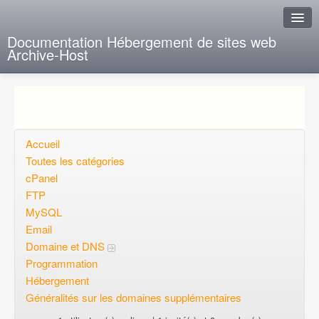
Documentation Hébergement de sites web
Archive-Host
J'ai de la chance
Ajout FAQ
Poser une question
Accueil
Toutes les catégories
Questions ouvertes
cPanel
FTP
Voulez-vous vous inscrire?
MySQL
Connexion
Email
Domaine et DNS
Programmation
Hébergement
Généralités sur les domaines supplémentaires