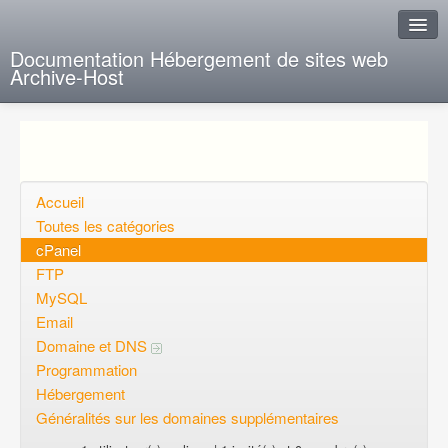
Documentation Hébergement de sites web
Archive-Host
J'ai de la chance
Ajout FAQ
Poser une question
Accueil
Toutes les catégories
Questions ouvertes
cPanel
FTP
Voulez-vous vous inscrire?
MySQL
Connexion
Email
Domaine et DNS
Programmation
Hébergement
Généralités sur les domaines supplémentaires