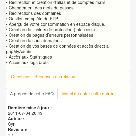
• Redirection et création d’alias et de comptes mails
• Changement des mots de passes
• Redirections des domaines
• Gestion complète du FTP
• Aperçu de votre consommation en espace disque.
• Création de fichiers de protection (.htaccess)
• Création de pages d’erreurs personnalisées
• Création de sous domaines
• Création de vos bases de données et accès direct a
phpMyAdmin
• Accès aux Statistiques
• Accès aux logs bruts
Questions - Réponses en relation
Connexion à cPanel
Changer le mot de passe d'accès à cPanel
A propos de cette FAQ
Merci de noter cette entrée :
Publication de votre site web
Créer une base de données MySQL
Dernière mise à jour :
Utilisation d'un fichier .htaccess
2011-07-04 20:49
Auteur :
Cyril
Révision:
1.1