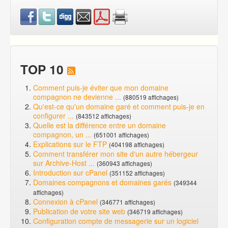
TOP 10
Comment puis-je éviter que mon domaine
compagnon ne devienne ...
(880519 affichages)
Qu'est-ce qu'un domaine garé et comment puis-je en
configurer ...
(843512 affichages)
Quelle est la différence entre un domaine
compagnon, un ...
(651001 affichages)
Explications sur le FTP
(404198 affichages)
Comment transférer mon site d'un autre hébergeur
sur Archive-Host ...
(360943 affichages)
Introduction sur cPanel
(351152 affichages)
Domaines compagnons et domaines garés
(349344
affichages)
Connexion à cPanel
(346771 affichages)
Publication de votre site web
(346719 affichages)
Configuration compte de messagerie sur un logiciel