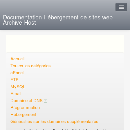
Documentation Hébergement de sites web
Archive-Host
J'ai de la chance
Ajout FAQ
Poser une question
Accueil
Toutes les catégories
Questions ouvertes
cPanel
FTP
Voulez-vous vous inscrire?
MySQL
Connexion
Email
Domaine et DNS
Programmation
Hébergement
Généralités sur les domaines supplémentaires