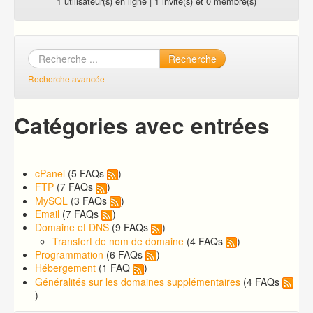
1 utilisateur(s) en ligne | 1 invité(s) et 0 membre(s)
Recherche
Recherche avancée
Catégories avec entrées
cPanel
(5 FAQs
)
FTP
(7 FAQs
)
MySQL
(3 FAQs
)
Email
(7 FAQs
)
Domaine et DNS
(9 FAQs
)
Transfert de nom de domaine
(4 FAQs
)
Programmation
(6 FAQs
)
Hébergement
(1 FAQ
)
Généralités sur les domaines supplémentaires
(4 FAQs
)