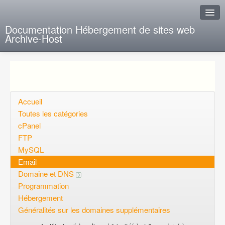
Documentation Hébergement de sites web
Archive-Host
J'ai de la chance
Ajout FAQ
Poser une question
Accueil
Toutes les catégories
Questions ouvertes
cPanel
FTP
Voulez-vous vous inscrire?
MySQL
Connexion
Email
Domaine et DNS
Programmation
Hébergement
Généralités sur les domaines supplémentaires