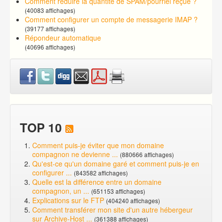
Comment réduire la quantité de SPAM/pourriel reçue ?
(40083 affichages)
Comment configurer un compte de messagerie IMAP ?
(39177 affichages)
Répondeur automatique
(40696 affichages)
TOP 10
Comment puis-je éviter que mon domaine
compagnon ne devienne ...
(880666 affichages)
Qu'est-ce qu'un domaine garé et comment puis-je en
configurer ...
(843582 affichages)
Quelle est la différence entre un domaine
compagnon, un ...
(651153 affichages)
Explications sur le FTP
(404240 affichages)
Comment transférer mon site d'un autre hébergeur
sur Archive-Host ...
(361388 affichages)