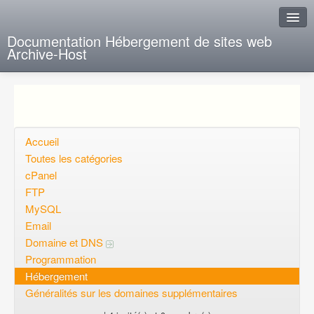
Documentation Hébergement de sites web
Archive-Host
J'ai de la chance
Ajout FAQ
Poser une question
Accueil
Toutes les catégories
Questions ouvertes
cPanel
FTP
Voulez-vous vous inscrire?
MySQL
Connexion
Email
Domaine et DNS
Programmation
Hébergement
Généralités sur les domaines supplémentaires