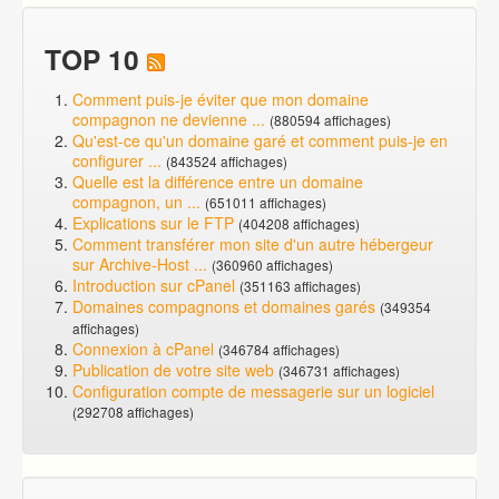
TOP 10
Comment puis-je éviter que mon domaine
compagnon ne devienne ...
(880594 affichages)
Qu'est-ce qu'un domaine garé et comment puis-je en
configurer ...
(843524 affichages)
Quelle est la différence entre un domaine
compagnon, un ...
(651011 affichages)
Explications sur le FTP
(404208 affichages)
Comment transférer mon site d'un autre hébergeur
sur Archive-Host ...
(360960 affichages)
Introduction sur cPanel
(351163 affichages)
Domaines compagnons et domaines garés
(349354
affichages)
Connexion à cPanel
(346784 affichages)
Publication de votre site web
(346731 affichages)
Configuration compte de messagerie sur un logiciel
(292708 affichages)