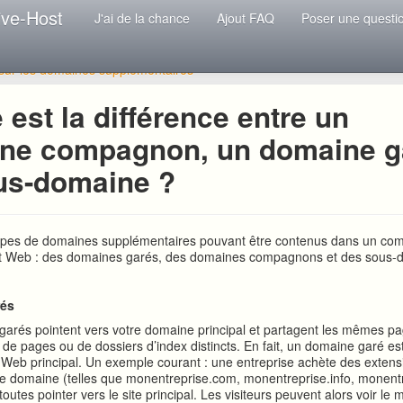
ive-Host
J'ai de la chance
Ajout FAQ
Poser une questi
 sur les domaines supplémentaires
 est la différence entre un
ne compagnon, un domaine ga
us-domaine ?
s types de domaines supplémentaires pouvant être contenus dans un co
 Web : des domaines garés, des domaines compagnons et des sous-
rés
arés pointent vers votre domaine principal et partagent les mêmes pa
 de pages ou de dossiers d’index distincts. En fait, un domaine garé e
e Web principal. Un exemple courant : une entreprise achète des extens
 domaine (telles que monentreprise.com, monentreprise.info, monentr
it toutes pointer vers le site principal. Les visiteurs peuvent alors voir 