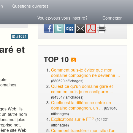
on
Questions ouvertes
Voulez-vous vous inscrire?
Connexion
ID #1031
ré et
TOP 10
Comment puis-je éviter que mon
domaine compagnon ne devienne ...
mpte
(880620 affichages)
domaines.
Qu'est-ce qu'un domaine garé et
comment puis-je en configurer ...
(843547 affichages)
Quelle est la différence entre un
domaine compagnon, un ...
(651040
ges Web; ils
st un autre nom
affichages)
Explications sur le FTP
ions multiples
(404221
eprise.net,
affichages)
le même site Web
Comment transférer mon site d'un