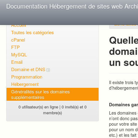
Documentation Hébergement de sites web Arch
Généralités
Accueil
Toutes les catégories
Quelle
cPanel
FTP
domai
MySQL
un so
Email
Domaine et DNS
Programmation
Il existe troi
Hébergement
d’hébergement
Généralités sur les domaines
supplémentaires
Domaines ga
0 utilisateur(s) en ligne | 0 invité(s) et 0
membre(s)
Les domaines g
n’ont donc pas
pour votre sit
pour un nom de
etc.) et les fa