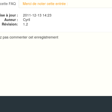
on à cPanel
 cette FAQ
Merci de noter cette entrée :
 le mot de passe d'accès à cPanel
ion de votre site web
se à jour :
2011-12-13 14:23
ne base de données MySQL
Auteur :
Cyril
Révision:
1.2
z pas commenter cet enregistrement