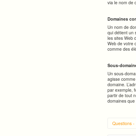
via le nom de 
Domaines c
Un nom de dom
qui détient un
les sites Web 
Web de votre d
comme des él
Sous-domai
Un sous-domain
agisse comme 
domaine. L’ad
par exemple, f
partir de tout
domaines que 
Questions -
Introduc