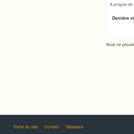
Connexi
A propos de
Changer
Publicat
Dernière mi
Créer u
Vous ne pouve
Carte du site
Contact
Glossaire