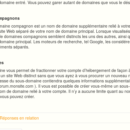
domaine entré. Vous pouvez garer autant de domaines que vous le dés
ompagnons
aine compagnon est un nom de domaine supplémentaire relié à votr
 site Web séparé de votre nom de domaine principal. Lorsque visualisés 
de domaines compagnons semblent distincts les uns des autres, ainsi q
omaine principal. Les moteurs de recherche, tel Google, les considére
éments séparés.
nes
e vous permet de fractionner votre compte d’hébergement de façon à 
un site Web distinct sans que vous ayez à vous procurer un nouveau
resse du sous-domaine contiendra quelques informations supplémenta
orum.monsite.com ). Il vous est possible de créer vous-même un sous
 nom de domaine relié à votre compte. Il n’y a aucune limite quant au 
vous pouvez créer.
 Réponses en relation
tion sur cPanel