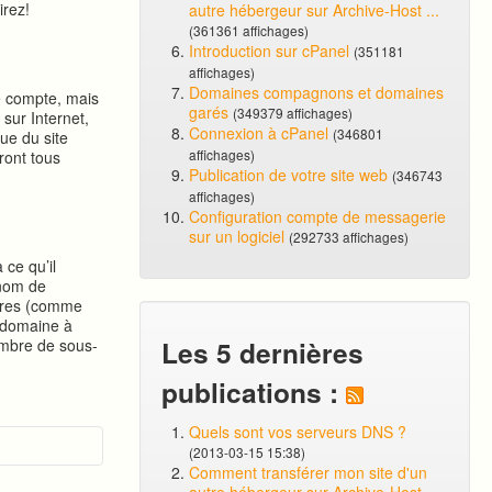
irez!
autre hébergeur sur Archive-Host ...
(361361 affichages)
Introduction sur cPanel
(351181
affichages)
Domaines compagnons et domaines
e compte, mais
garés
(349379 affichages)
sur Internet,
Connexion à cPanel
(346801
ue du site
affichages)
ront tous
Publication de votre site web
(346743
affichages)
Configuration compte de messagerie
sur un logiciel
(292733 affichages)
ce qu’il
 nom de
ires (comme
-domaine à
Les 5 dernières
nombre de sous-
publications :
Quels sont vos serveurs DNS ?
(2013-03-15 15:38)
Comment transférer mon site d'un