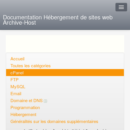
Documentation Hébergement de sites web
Archive-Host
J'ai de la chance
Ajout FAQ
Poser une question
Accueil
Toutes les catégories
Questions ouvertes
cPanel
FTP
Voulez-vous vous inscrire?
MySQL
Connexion
Email
Domaine et DNS
Programmation
Hébergement
Généralités sur les domaines supplémentaires