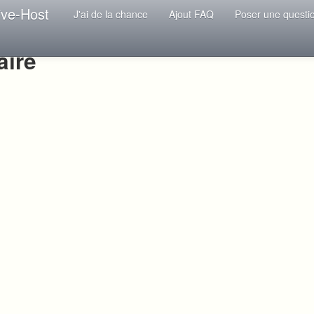
ive-Host
J'ai de la chance
Ajout FAQ
Poser une questi
aire