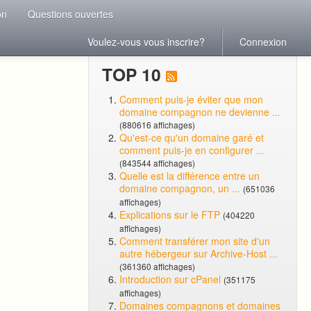
on
Questions ouvertes
Voulez-vous vous inscrire?
Connexion
TOP 10
Comment puis-je éviter que mon
domaine compagnon ne devienne ...
(880616 affichages)
Qu'est-ce qu'un domaine garé et
comment puis-je en configurer ...
(843544 affichages)
Quelle est la différence entre un
domaine compagnon, un ...
(651036
affichages)
Explications sur le FTP
(404220
affichages)
Comment transférer mon site d'un
autre hébergeur sur Archive-Host ...
(361360 affichages)
Introduction sur cPanel
(351175
affichages)
Domaines compagnons et domaines