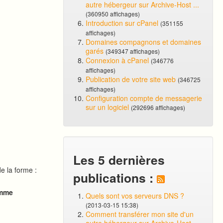
autre hébergeur sur Archive-Host ...
(360950 affichages)
Introduction sur cPanel
(351155
affichages)
Domaines compagnons et domaines
garés
(349347 affichages)
Connexion à cPanel
(346776
affichages)
Publication de votre site web
(346725
affichages)
Configuration compte de messagerie
sur un logiciel
(292696 affichages)
Les 5 dernières
e la forme :
publications :
comme
Quels sont vos serveurs DNS ?
(2013-03-15 15:38)
Comment transférer mon site d'un