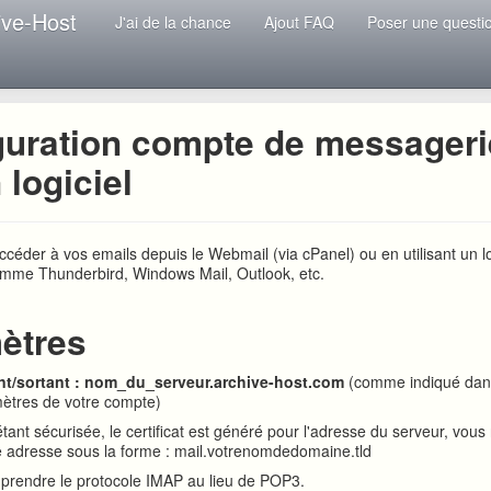
ive-Host
J'ai de la chance
Ajout FAQ
Poser une questi
guration compte de messageri
 logiciel
céder à vos emails depuis le Webmail (via cPanel) ou en utilisant un lo
mme Thunderbird, Windows Mail, Outlook, etc.
ètres
nt/sortant : nom_du_serveur.archive-host.com
(comme indiqué dans
mètres de votre compte)
tant sécurisée, le certificat est généré pour l'adresse du serveur, vou
ne adresse sous la forme : mail.votrenomdedomaine.tld
prendre le protocole IMAP au lieu de POP3.