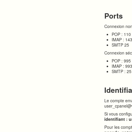
Ports
Connexion non
POP : 110
IMAP : 14
SMTP 25
Connexion séc
POP : 995
IMAP : 99
SMTP : 25
Identifi
Le compte emai
user_cpanel@v
Si vous config
identifiant : 
Pour les compt