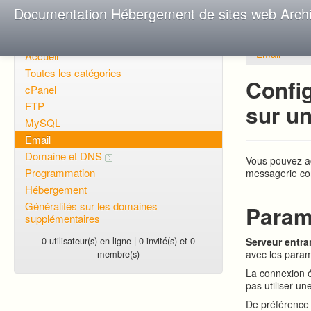
Documentation Hébergement de sites web Arch
Email
Accueil
Toutes les catégories
Confi
cPanel
FTP
sur un
MySQL
Email
Domaine et DNS
Vous pouvez ac
Programmation
messagerie co
Hébergement
Généralités sur les domaines
Param
supplémentaires
0 utilisateur(s) en ligne | 0 invité(s) et 0
Serveur entra
membre(s)
avec les para
La connexion é
pas utiliser u
De préférence 