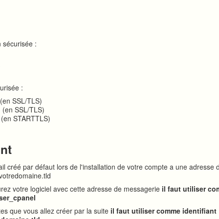
 sécurisée :
3
urisée :
 (en SSL/TLS)
3 (en SSL/TLS)
 (en STARTTLS)
ant
l créé par défaut lors de l'installation de votre compte a une adresse d
otredomaine.tld
urez votre logiciel avec cette adresse de messagerie
il faut utiliser 
user_cpanel
es que vous allez créer par la suite
il faut utiliser comme identifiant