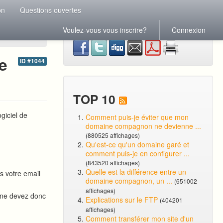
on
Questions ouvertes
Voulez-vous vous inscrire?
Connexion
e
ID #1044
TOP 10
giciel de
Comment puis-je éviter que mon
domaine compagnon ne devienne ...
(880525 affichages)
Qu'est-ce qu'un domaine garé et
comment puis-je en configurer ...
(843520 affichages)
Quelle est la différence entre un
 votre email
domaine compagnon, un ...
(651002
affichages)
s ne devez donc
Explications sur le FTP
(404201
affichages)
Comment transférer mon site d'un