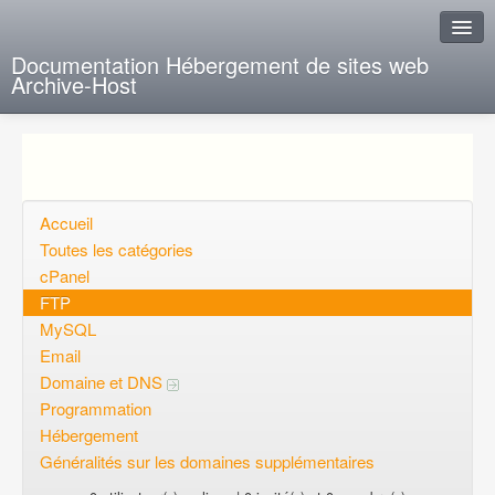
Documentation Hébergement de sites web
Archive-Host
J'ai de la chance
Ajout FAQ
Poser une question
Accueil
Toutes les catégories
Questions ouvertes
cPanel
FTP
Voulez-vous vous inscrire?
MySQL
Connexion
Email
Domaine et DNS
Programmation
Hébergement
Généralités sur les domaines supplémentaires