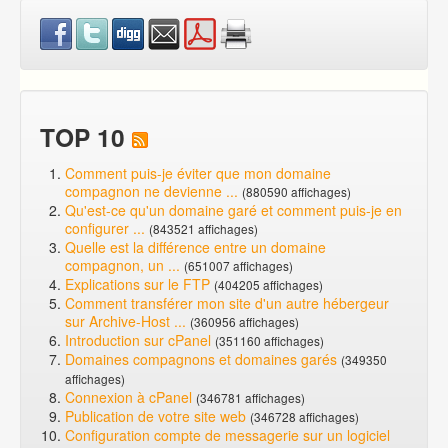
TOP 10
Comment puis-je éviter que mon domaine
compagnon ne devienne ...
(880590 affichages)
Qu'est-ce qu'un domaine garé et comment puis-je en
configurer ...
(843521 affichages)
Quelle est la différence entre un domaine
compagnon, un ...
(651007 affichages)
Explications sur le FTP
(404205 affichages)
Comment transférer mon site d'un autre hébergeur
sur Archive-Host ...
(360956 affichages)
Introduction sur cPanel
(351160 affichages)
Domaines compagnons et domaines garés
(349350
affichages)
Connexion à cPanel
(346781 affichages)
Publication de votre site web
(346728 affichages)
Configuration compte de messagerie sur un logiciel