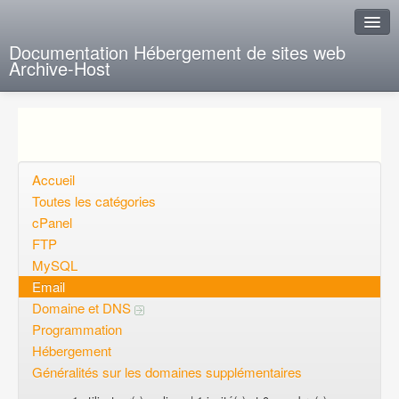
Documentation Hébergement de sites web
Archive-Host
J'ai de la chance
Ajout FAQ
Poser une question
Accueil
Toutes les catégories
Questions ouvertes
cPanel
FTP
Voulez-vous vous inscrire?
MySQL
Connexion
Email
Domaine et DNS
Programmation
Hébergement
Généralités sur les domaines supplémentaires