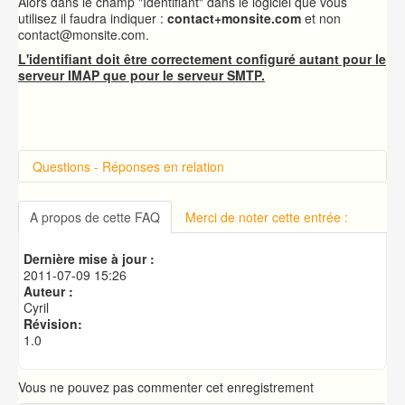
Alors dans le champ "Identifiant" dans le logiciel que vous
utilisez il faudra indiquer :
contact+monsite.com
et non
contact@monsite.com.
L'identifiant doit être correctement configuré autant pour le
serveur IMAP que pour le serveur SMTP.
Questions - Réponses en relation
Introduction sur cPanel
Connexion à cPanel
A propos de cette FAQ
Merci de noter cette entrée :
Changer le mot de passe d'accès à cPanel
Publication de votre site web
Dernière mise à jour :
Créer une base de données MySQL
2011-07-09 15:26
Auteur :
Cyril
Révision:
1.0
Vous ne pouvez pas commenter cet enregistrement