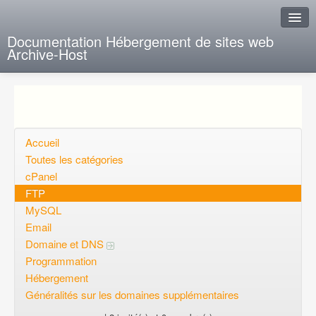
Documentation Hébergement de sites web
Archive-Host
J'ai de la chance
Ajout FAQ
Poser une question
Accueil
Toutes les catégories
Questions ouvertes
cPanel
FTP
Voulez-vous vous inscrire?
MySQL
Connexion
Email
Domaine et DNS
Programmation
Hébergement
Généralités sur les domaines supplémentaires