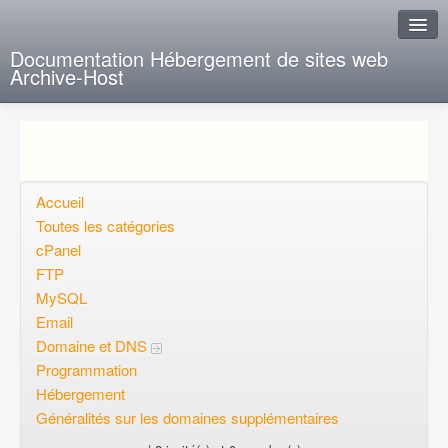
Documentation Hébergement de sites web
Archive-Host
J'ai de la chance
Ajout FAQ
Poser une question
Accueil
Toutes les catégories
Questions ouvertes
cPanel
FTP
Voulez-vous vous inscrire?
MySQL
Connexion
Email
Domaine et DNS
Programmation
Hébergement
Généralités sur les domaines supplémentaires