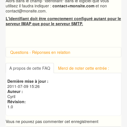
Alors dans le champ "Identifiant" dans le logiciel que vous
utilisez il faudra indiquer :
contact+monsite.com
et non
contact@monsite.com.
L'identifiant doit être correctement configuré autant pour le
serveur IMAP que pour le serveur SMTP.
Questions - Réponses en relation
Introduction sur cPanel
Connexion à cPanel
A propos de cette FAQ
Merci de noter cette entrée :
Changer le mot de passe d'accès à cPanel
Publication de votre site web
Dernière mise à jour :
Créer une base de données MySQL
2011-07-09 15:26
Auteur :
Cyril
Révision:
1.0
Vous ne pouvez pas commenter cet enregistrement