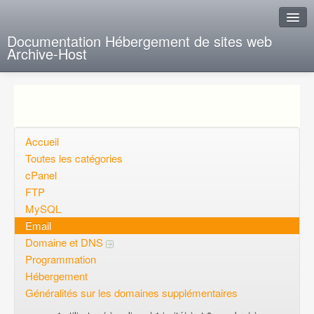
Documentation Hébergement de sites web
Archive-Host
J'ai de la chance
Ajout FAQ
Poser une question
Accueil
Toutes les catégories
Questions ouvertes
cPanel
FTP
Voulez-vous vous inscrire?
MySQL
Connexion
Email
Domaine et DNS
Programmation
Hébergement
Généralités sur les domaines supplémentaires