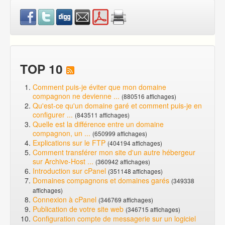
TOP 10
Comment puis-je éviter que mon domaine
compagnon ne devienne ...
(880516 affichages)
Qu'est-ce qu'un domaine garé et comment puis-je en
configurer ...
(843511 affichages)
Quelle est la différence entre un domaine
compagnon, un ...
(650999 affichages)
Explications sur le FTP
(404194 affichages)
Comment transférer mon site d'un autre hébergeur
sur Archive-Host ...
(360942 affichages)
Introduction sur cPanel
(351148 affichages)
Domaines compagnons et domaines garés
(349338
affichages)
Connexion à cPanel
(346769 affichages)
Publication de votre site web
(346715 affichages)
Configuration compte de messagerie sur un logiciel