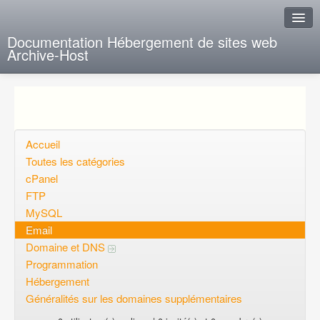
Documentation Hébergement de sites web
Archive-Host
J'ai de la chance
Ajout FAQ
Poser une question
Accueil
Toutes les catégories
Questions ouvertes
cPanel
FTP
Voulez-vous vous inscrire?
MySQL
Connexion
Email
Domaine et DNS
Programmation
Hébergement
Généralités sur les domaines supplémentaires