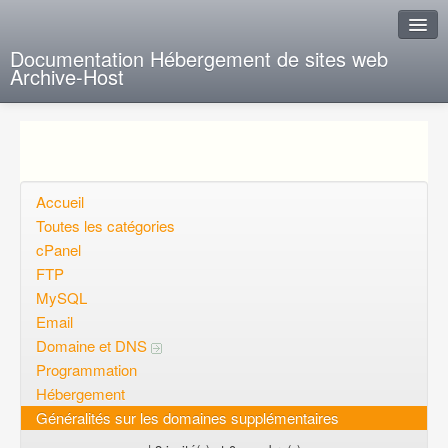
Documentation Hébergement de sites web
Archive-Host
J'ai de la chance
Ajout FAQ
Poser une question
Accueil
Toutes les catégories
Questions ouvertes
cPanel
FTP
Voulez-vous vous inscrire?
MySQL
Connexion
Email
Domaine et DNS
Programmation
Hébergement
Généralités sur les domaines supplémentaires