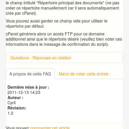
le champ intitulé "Répertoire principal des documents" (ne pas
créer ce répertoire manuellement car il sera automatiquement
crée par cPanel).
Vous pouvez aussi garder ce champ vide pour utiliser le
répertoire par défaut.
cPanel générera alors un accés FTP pour ce domaine
additionnel ainsi que le répertoire désiré (veuillez bien noter ces
informations dans le message de confirmation du script).
Questions - Réponses en relation
Introduction sur cPanel
Qu'est-ce qu'un transfert ?
A propos de cette FAQ
Merci de noter cette entrée :
Qu'est-ce qu'un AuthCode ou EPP (code
d'autorisation) ?
Dernière mise à jour :
Pourquoi avez-vous besoin d'enregistrer un nom de
2011-12-13 14:23
domaine ?
Auteur :
Quelle est la différence entre un domaine compagnon,
Cyril
un domaine garé et un sous-domaine ?
Révision:
1.2
Vous pouvez
commenter cet article