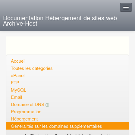
Documentation Hébergement de sites web
Archive-Host
J'ai de la chance
Ajout FAQ
Poser une question
Accueil
Toutes les catégories
Questions ouvertes
cPanel
FTP
Voulez-vous vous inscrire?
MySQL
Connexion
Email
Domaine et DNS
Programmation
Hébergement
Généralités sur les domaines supplémentaires