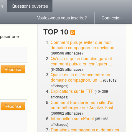
on
Questions ouvertes
Voulez-vous vous inscrire?
Connexion
TOP 10
oposer une
Comment puis-je éviter que mon
domaine compagnon ne devienne ...
(880598 affichages)
Qu'est-ce qu'un domaine garé et
comment puis-je en configurer ...
Réponse
(843525 affichages)
Quelle est la différence entre un
domaine compagnon, un ...
(651012
affichages)
Explications sur le FTP
(404209
affichages)
Comment transférer mon site d'un
Réponse
autre hébergeur sur Archive-Host ...
(360962 affichages)
Introduction sur cPanel
(351163
affichages)
Domaines compagnons et domaines