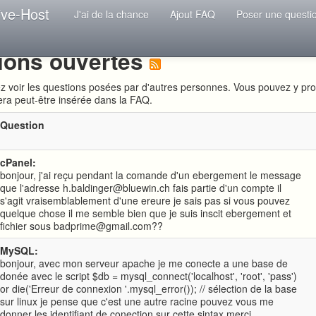
ive-Host
J'ai de la chance
Ajout FAQ
Poser une questi
ions ouvertes
ez voir les questions posées par d'autres personnes. Vous pouvez y pr
era peut-être insérée dans la FAQ.
Question
cPanel:
bonjour, j'ai reçu pendant la comande d'un ebergement le message
que l'adresse h.baldinger@bluewin.ch fais partie d'un compte il
s'agit vraisemblablement d'une ereure je sais pas si vous pouvez
quelque chose il me semble bien que je suis inscit ebergement et
fichier sous badprime@gmail.com??
MySQL:
bonjour, avec mon serveur apache je me conecte a une base de
donée avec le script $db = mysql_connect('localhost', 'root', 'pass')
or die('Erreur de connexion '.mysql_error()); // sélection de la base
sur linux je pense que c'est une autre racine pouvez vous me
donner les identifiant de conection sur cette sintax merci