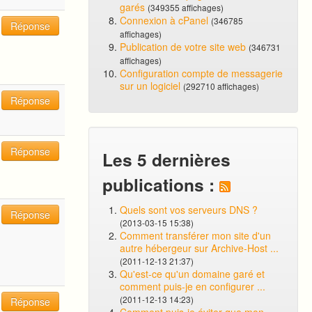
garés
(349355 affichages)
Connexion à cPanel
(346785
Réponse
affichages)
Publication de votre site web
(346731
affichages)
Configuration compte de messagerie
sur un logiciel
(292710 affichages)
Réponse
Réponse
Les 5 dernières
publications :
Quels sont vos serveurs DNS ?
Réponse
(2013-03-15 15:38)
Comment transférer mon site d'un
autre hébergeur sur Archive-Host ...
(2011-12-13 21:37)
Qu'est-ce qu'un domaine garé et
comment puis-je en configurer ...
(2011-12-13 14:23)
Réponse