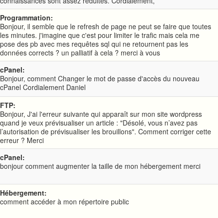
connaissances sont assez réduites. Cordialement,
Programmation:
Bonjour, il semble que le refresh de page ne peut se faire que toutes
les minutes. j'imagine que c'est pour limiter le trafic mais cela me
pose des pb avec mes requêtes sql qui ne retournent pas les
données corrects ? un palliatif à cela ? merci à vous
cPanel:
Bonjour, comment Changer le mot de passe d'accès du nouveau
cPanel Cordialement Daniel
FTP:
Bonjour, J'ai l'erreur suivante qui apparaît sur mon site wordpress
quand je veux prévisualiser un article : "Désolé, vous n’avez pas
l’autorisation de prévisualiser les brouillons". Comment corriger cette
erreur ? Merci
cPanel:
bonjour comment augmenter la taille de mon hébergement merci
Hébergement:
comment accéder à mon répertoire public