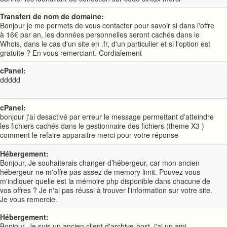
Transfert de nom de domaine:
Bonjour je me permets de vous contacter pour savoir si dans l'offre
à 16€ par an, les données personnelles seront cachés dans le
Whois, dans le cas d'un site en .fr, d'un particulier et si l'option est
gratuite ? En vous remerciant. Cordialement
cPanel:
ddddd
cPanel:
bonjour j'ai desactivé par erreur le message permettant d'atteindre
les fichiers cachés dans le gestionnaire des fichiers (theme X3 )
comment le refaire apparaitre merci pour votre réponse
Hébergement:
Bonjour, Je souhaiterais changer d’hébergeur, car mon ancien
hébergeur ne m'offre pas assez de memory limit. Pouvez vous
m'indiquer quelle est la mémoire php disponible dans chacune de
vos offres ? Je n'ai pas réussi à trouver l'information sur votre site.
Je vous remercie.
Hébergement:
Bonjour, Je suis un ancien client d'archive-host, j'ai un ami