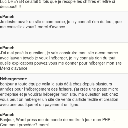
Luc DREYER celafait 5 fois que je recopie les chiffres et lettre ci
dessous!!!!!
cPanel:
Je désire ouvrir un site e commerce, je n'y connait rien du tout, que
me conseillez vous? merci d'avance
cPanel:
J'ai mal posé la question, je vais construire mon site e-commerce
avec lauyan toweb je veux l'héberger, je n'y connais rien du tout,
quelle explications pouvez vous me donner pour héberger mon site
Merci d'avance
Hébergement:
bonjour a toute équipe voila je suis déjà chez depuis plusieurs
années pour l'hébergement des fichiers. j’ai crée une petite micro
entreprise et je voudrai héberger mon site. ma question est: chez
vous peut on héberger un site de vente d'article textile et création
avec une boutique et un payement en ligne.
cPanel:
Bonjour, Word press me demande de mettre à jour mon PHP ...
Comment procéder? merci