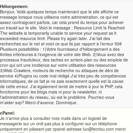
Hébergement:
Bonjour, Voilà quelques temps maintenant que le site affiche ce
message lorsque nous utilisons notre administration, ce qui est
assez contraignant parfois, car cela prend du temps pour achever
un travail sur le site. Voici le message : Resource Limit Is Reached
The website is temporarily unable to service your request as it
exceeded resource limit. Please try again later. J'ai fait des
recherches sur le net et voici ce que lis par rapport à l'erreur 508
Plusieurs possibilités : 1)Votre fournisseur d'hébergement a des
limites inférieures à l'exigence de votre site Web. 2)Vous avez des
processus frauduleux, des taches en arriere-plan ou des emplois de
cron qui ont une incidence sur votre utilisation des ressources
3)Web Crawlers, moteurs de recherche ou attaques de déni de
service 4)Plugins ou code mal rédigé J'ai très peu de compétences
informatiques, de ce fait je ne sais exactement quelle est la cause
de cette erreur. J'ai également tenté de mettre à jour le PHP, cela
fonctionne pour les blogs mais ni pour la newsletter, ni
l'administration du réseau, où est le problème. Pourriez-vous
m'aider svp? Merci d'avance. Dominique.
cPanel:
Je n'arrive plus à consulter mes mails dans un logiciel de
messagerie sur un ordi pas plus à configurer sur un téléphone
uniquement en pâssant par cpanel adresse luc@lecriou.com merci