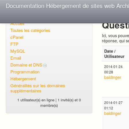
Documentation Hébergement de sites web Arch
Quest
Accueil
Toutes les catégories
Ici, vous pouv
cPanel
réponse, qui s
FTP
MySQL
Date /
Utilisateur
Email
Domaine et DNS
2014-01-24
Programmation
00:28
baldinger
Hébergement
Généralités sur les domaines
supplémentaires
1 utilisateur(s) en ligne | 1 invité(s) et 0
2014-01-27
membre(s)
01:12
baldinger