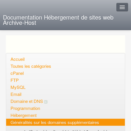
Documentation Hébergement de sites web
Archive-Host
J'ai de la chance
Ajout FAQ
Poser une question
Accueil
Toutes les catégories
Questions ouvertes
cPanel
FTP
Voulez-vous vous inscrire?
MySQL
Connexion
Email
Domaine et DNS
Programmation
Hébergement
Généralités sur les domaines supplémentaires