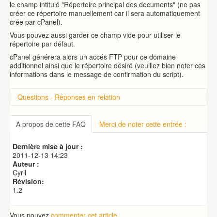
le champ intitulé "Répertoire principal des documents" (ne pas
créer ce répertoire manuellement car il sera automatiquement
crée par cPanel).
Vous pouvez aussi garder ce champ vide pour utiliser le
répertoire par défaut.
cPanel générera alors un accés FTP pour ce domaine
additionnel ainsi que le répertoire désiré (veuillez bien noter ces
informations dans le message de confirmation du script).
Questions - Réponses en relation
Introduction sur cPanel
Qu'est-ce qu'un transfert ?
A propos de cette FAQ
Merci de noter cette entrée :
Qu'est-ce qu'un AuthCode ou EPP (code
d'autorisation) ?
Dernière mise à jour :
Pourquoi avez-vous besoin d'enregistrer un nom de
2011-12-13 14:23
domaine ?
Auteur :
Quelle est la différence entre un domaine compagnon,
Cyril
un domaine garé et un sous-domaine ?
Révision:
1.2
Vous pouvez
commenter cet article