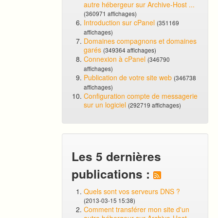
autre hébergeur sur Archive-Host ...
(360971 affichages)
Introduction sur cPanel
(351169
affichages)
Domaines compagnons et domaines
garés
(349364 affichages)
Connexion à cPanel
(346790
affichages)
Publication de votre site web
(346738
affichages)
Configuration compte de messagerie
sur un logiciel
(292719 affichages)
Les 5 dernières
publications :
Quels sont vos serveurs DNS ?
(2013-03-15 15:38)
Comment transférer mon site d'un