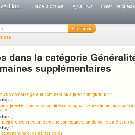
ive-Host
J'ai de la chance
Ajout FAQ
Poser une questi
Recherche
vancée
s dans la catégorie Généralit
omaines supplémentaires
 qu'un domaine garé et comment puis-je en configurer un ?
ichages)
uis-je éviter que mon domaine compagnon ne devienne indisponible l
on ?
ichages)
t la différence entre un domaine compagnon, un domaine garé et un s
ichages)
 compagnons et domaines garés