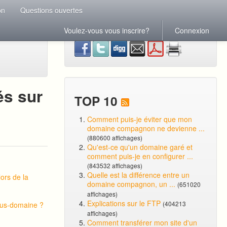
on
Questions ouvertes
Voulez-vous vous inscrire?
Connexion
és sur
TOP 10
Comment puis-je éviter que mon
domaine compagnon ne devienne ...
(880600 affichages)
Qu'est-ce qu'un domaine garé et
comment puis-je en configurer ...
(843532 affichages)
Quelle est la différence entre un
ors de la
domaine compagnon, un ...
(651020
affichages)
Explications sur le FTP
(404213
ous-domaine ?
affichages)
Comment transférer mon site d'un