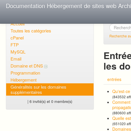
Documentation Hébergement de sites web Arch
Accueil
Toutes les catégories
Recherche a
cPanel
FTP
MySQL
Entrée
Email
les d
Domaine et DNS
Programmation
entrées
Hébergement
Généralités sur les domaines
Qu'est-ce
supplémentaires
(843532 aff
| 6 invité(s) et 0 membre(s)
Comment p
propagati
(880600 aff
Quelle es
(651020 aff
Domaines