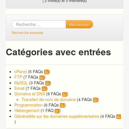
| 2 invité(s) et 0 membre(s)
Recherche
Recherche avancée
Catégories avec entrées
cPanel
(5 FAQs
)
FTP
(7 FAQs
)
MySQL
(3 FAQs
)
Email
(7 FAQs
)
Domaine et DNS
(9 FAQs
)
Transfert de nom de domaine
(4 FAQs
)
Programmation
(6 FAQs
)
Hébergement
(1 FAQ
)
Généralités sur les domaines supplémentaires
(4 FAQs
)