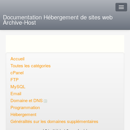
Documentation Hébergement de sites web
Archive-Host
J'ai de la chance
Ajout FAQ
Poser une question
Accueil
Toutes les catégories
Questions ouvertes
cPanel
FTP
Voulez-vous vous inscrire?
MySQL
Connexion
Email
Domaine et DNS
Programmation
Hébergement
Généralités sur les domaines supplémentaires