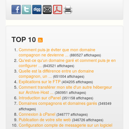
TOP 10
Comment puis-je éviter que mon domaine
compagnon ne devienne ...
(880527 affichages)
Qu'est-ce qu'un domaine garé et comment puis-je en
configurer ...
(843521 affichages)
Quelle est la différence entre un domaine
compagnon, un ...
(651004 affichages)
Explications sur le FTP
(404205 affichages)
Comment transférer mon site d'un autre hébergeur
sur Archive-Host ...
(360951 affichages)
Introduction sur cPanel
(351158 affichages)
Domaines compagnons et domaines garés
(349349
affichages)
Connexion à cPanel
(346777 affichages)
Publication de votre site web
(346726 affichages)
Configuration compte de messagerie sur un logiciel