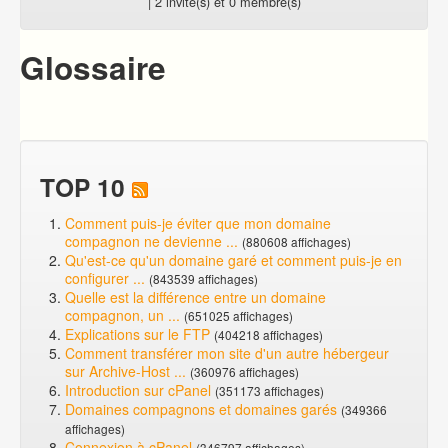
| 2 invité(s) et 0 membre(s)
Glossaire
TOP 10
Comment puis-je éviter que mon domaine
compagnon ne devienne ...
(880608 affichages)
Qu'est-ce qu'un domaine garé et comment puis-je en
configurer ...
(843539 affichages)
Quelle est la différence entre un domaine
compagnon, un ...
(651025 affichages)
Explications sur le FTP
(404218 affichages)
Comment transférer mon site d'un autre hébergeur
sur Archive-Host ...
(360976 affichages)
Introduction sur cPanel
(351173 affichages)
Domaines compagnons et domaines garés
(349366
affichages)
Connexion à cPanel
(346797 affichages)