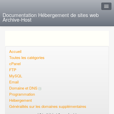
Documentation Hébergement de sites web
Archive-Host
J'ai de la chance
Ajout FAQ
Poser une question
Accueil
Toutes les catégories
Questions ouvertes
cPanel
FTP
Voulez-vous vous inscrire?
MySQL
Connexion
Email
Domaine et DNS
Programmation
Hébergement
Généralités sur les domaines supplémentaires