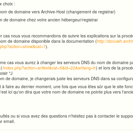
 choix :
e nom de domaine vers Archive-Host (changement de registrar)
m de domaine chez votre ancien hébergeur/registrar
r cas nous vous recommandons de suivre les explications sur la proc
 nom de domaine disponible dans la documentation (
http://docuwh.archi
x.php?action=show&cat=7
).
ème cas vous aurez à changer les serveurs DNS du nom de domaine p
 (
/index.php?action=artikel&cat=5&id=22&artlang=fr
) et lors de la proc
oisir "J
om de domaine, je changerais juste les serveurs DNS dans sa configura
t à faire au dernier moment, une fois que vous êtes sûr que le site fonc
c'est ici qu'on dira que votre nom de domaine ne pointe plus vers l'anc
cultés ou si vous avez des questions n'hésitez pas à contacter le suppor
r email.