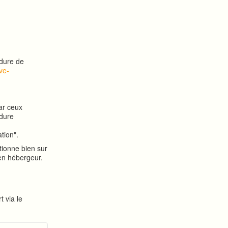
édure de
ve-
ar ceux
édure
tion".
tionne bien sur
ien hébergeur.
t via le