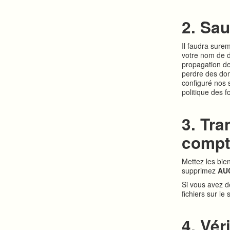
2. Sa
Il faudra surem
votre nom de d
propagation de
perdre des don
configuré nos 
politique des 
3. Tra
compt
Mettez les bie
supprimez
AU
Si vous avez d
fichiers sur l
4. Vér