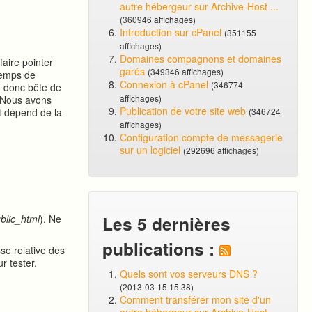
autre hébergeur sur Archive-Host ...
(360946 affichages)
Introduction sur cPanel
(351155
affichages)
Domaines compagnons et domaines
faire pointer
garés
(349346 affichages)
temps de
Connexion à cPanel
(346774
t donc bête de
affichages)
. Nous avons
Publication de votre site web
t dépend de la
(346724
affichages)
Configuration compte de messagerie
sur un logiciel
(292696 affichages)
Les 5 dernières
blic_html
). Ne
publications :
se relative des
r tester.
Quels sont vos serveurs DNS ?
(2013-03-15 15:38)
Comment transférer mon site d'un