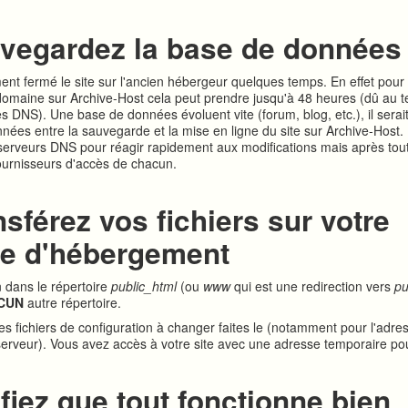
uvegardez la base de données
ent fermé le site sur l'ancien hébergeur quelques temps. En effet pour 
omaine sur Archive-Host cela peut prendre jusqu'à 48 heures (dû au 
s DNS). Une base de données évoluent vite (forum, blog, etc.), il serai
nées entre la sauvegarde et la mise en ligne du site sur Archive-Host
serveurs DNS pour réagir rapidement aux modifications mais après tou
fournisseurs d'accès de chacun.
nsférez vos fichiers sur votre
e d'hébergement
n dans le répertoire
public_html
(ou
www
qui est une redirection vers
pu
CUN
autre répertoire.
es fichiers de configuration à changer faites le (notamment pour l'adres
e serveur). Vous avez accès à votre site avec une adresse temporaire pou
ifiez que tout fonctionne bien