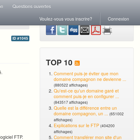
on
Questions ouvertes
Voulez-vous vous inscrire?
Connexion
ID #1045
TOP 10
é.
Comment puis-je éviter que mon
domaine compagnon ne devienne ...
(880522 affichages)
Qu'est-ce qu'un domaine garé et
comment puis-je en configurer ...
(843517 affichages)
Quelle est la différence entre un
domaine compagnon, un ...
(651002
affichages)
Explications sur le FTP
(404200
affichages)
logiciel FTP.
Comment transférer mon site d'un