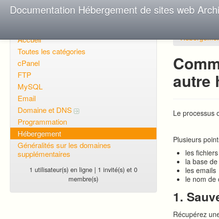
Documentation Hébergement de sites web Arch
Hébergeme
Accueil
Toutes les catégories
Comme
cPanel
FTP
autre
MySQL
Email
Domaine et DNS
Le processus de
Programmation
Hébergement
Plusieurs point
Généralités sur les domaines
les fichiers
supplémentaires
la base d
1 utilisateur(s) en ligne | 1 invité(s) et 0
les emails
membre(s)
le nom de
1. Sauv
Récupérez une 