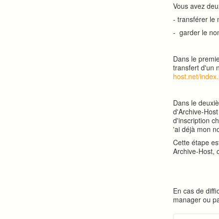
Vous avez deux
- transférer l
- garder le no
Dans le premie
transfert d'un
host.net/inde
Dans le deuxi
d'Archive-Host
d'inscription ch
'ai déjà mon n
Cette étape es
Archive-Host, 
En cas de diffi
manager ou pa