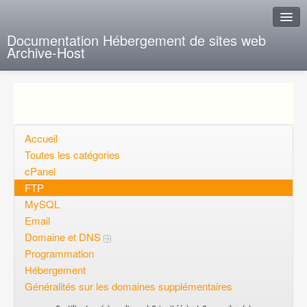
Documentation Hébergement de sites web
Archive-Host
J'ai de la chance
Ajout FAQ
Poser une question
Accueil
Toutes les catégories
Questions ouvertes
cPanel
FTP
Voulez-vous vous inscrire?
MySQL
Connexion
Email
Domaine et DNS
Programmation
Hébergement
Généralités sur les domaines supplémentaires