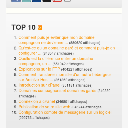
TOP 10
Comment puis-je éviter que mon domaine
compagnon ne devienne ...
(880620 affichages)
Qu'est-ce qu'un domaine garé et comment puis-je en
configurer ...
(843547 affichages)
Quelle est la différence entre un domaine
compagnon, un ...
(651042 affichages)
Explications sur le FTP
(404221 affichages)
Comment transférer mon site d'un autre hébergeur
sur Archive-Host ...
(361362 affichages)
Introduction sur cPanel
(351181 affichages)
Domaines compagnons et domaines garés
(349380
affichages)
Connexion à cPanel
(346801 affichages)
Publication de votre site web
(346744 affichages)
Configuration compte de messagerie sur un logiciel
(292733 affichages)