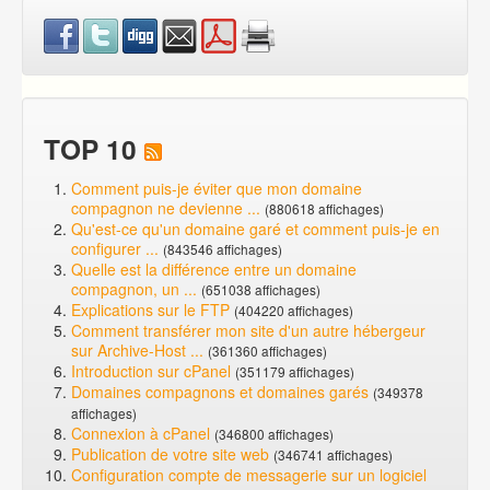
TOP 10
Comment puis-je éviter que mon domaine
compagnon ne devienne ...
(880618 affichages)
Qu'est-ce qu'un domaine garé et comment puis-je en
configurer ...
(843546 affichages)
Quelle est la différence entre un domaine
compagnon, un ...
(651038 affichages)
Explications sur le FTP
(404220 affichages)
Comment transférer mon site d'un autre hébergeur
sur Archive-Host ...
(361360 affichages)
Introduction sur cPanel
(351179 affichages)
Domaines compagnons et domaines garés
(349378
affichages)
Connexion à cPanel
(346800 affichages)
Publication de votre site web
(346741 affichages)
Configuration compte de messagerie sur un logiciel