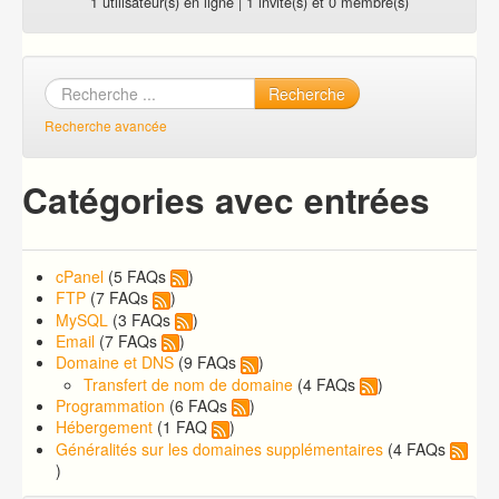
1 utilisateur(s) en ligne | 1 invité(s) et 0 membre(s)
Recherche
Recherche avancée
Catégories avec entrées
cPanel
(5 FAQs
)
FTP
(7 FAQs
)
MySQL
(3 FAQs
)
Email
(7 FAQs
)
Domaine et DNS
(9 FAQs
)
Transfert de nom de domaine
(4 FAQs
)
Programmation
(6 FAQs
)
Hébergement
(1 FAQ
)
Généralités sur les domaines supplémentaires
(4 FAQs
)