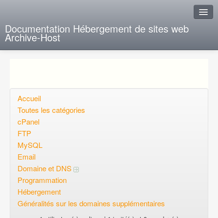
Documentation Hébergement de sites web
Archive-Host
J'ai de la chance
Ajout FAQ
Poser une question
Accueil
Toutes les catégories
Questions ouvertes
cPanel
FTP
Voulez-vous vous inscrire?
MySQL
Connexion
Email
Domaine et DNS
Programmation
Hébergement
Généralités sur les domaines supplémentaires