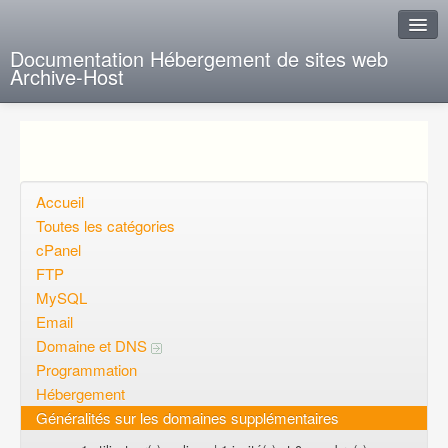
Documentation Hébergement de sites web
Archive-Host
J'ai de la chance
Ajout FAQ
Poser une question
Accueil
Toutes les catégories
Questions ouvertes
cPanel
FTP
Voulez-vous vous inscrire?
MySQL
Connexion
Email
Domaine et DNS
Programmation
Hébergement
Généralités sur les domaines supplémentaires