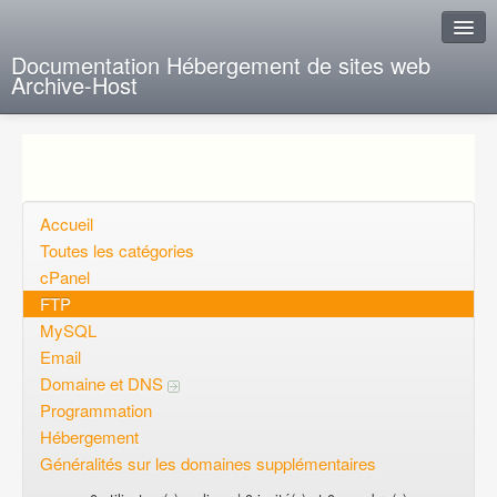
Documentation Hébergement de sites web
Archive-Host
J'ai de la chance
Ajout FAQ
Poser une question
Accueil
Toutes les catégories
Questions ouvertes
cPanel
FTP
Voulez-vous vous inscrire?
MySQL
Connexion
Email
Domaine et DNS
Programmation
Hébergement
Généralités sur les domaines supplémentaires